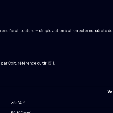
en reprend l’architecture — simple action à chien externe, sûreté
par Colt, référence du tir 1911.
Va
.45 ACP
5″ (127 mm)