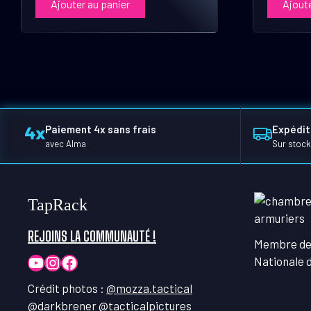
Ajouter au panier
Ajoute
Paiement 4x sans frais
Expédit
avec Alma
Sur stock
TapRack
REJOINS LA COMMUNAUTÉ !
Membre de
YouTube
Instagram
Facebook
Nationale 
Crédit photos :
@mozza.tactical
@darkbrener
@tacticalpictures