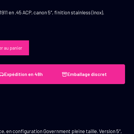
1 en .45 ACP, canon 5″, finition stainless (inox).
er au panier
Expédition en 48h
Emballage discret
ce, en configuration Government pleine taille. Version 5″,