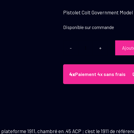
Pistolet Colt Government Model 191
Disponible sur commande
Ajout
quantité
de
Pistolet
Colt
Paiement 4x sans frais
Government
Model
.45
ACP
5"
Stainless
 plateforme 1911, chambré en .45 ACP ; c’est le 1911 de référen