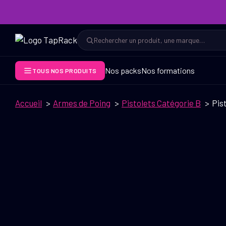
Aller
au
contenu
Rechercher
Rechercher
Nos packs
Nos formations
TOUS NOS PRODUITS
Accueil
Armes de Poing
Pistolets Catégorie B
Pis