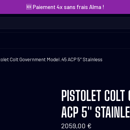
🆕 Paiement 4x sans frais Alma !
tolet Colt Government Model .45 ACP 5″ Stainless
PISTOLET COLT
ACP 5″ STAINL
2059,00
€