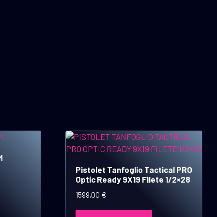
M
Pistolet Tanfoglio Tactical PRO
Optic Ready 9X19 Filete 1/2×28
1599,00
€