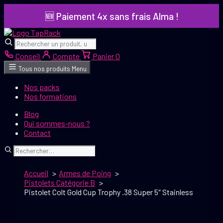
Aller
🆕 Paiement 4x sans frais Alma !
au
contenu
Rechercher
Rechercher
Conseil
Compte
Panier
0
Tous nos produits
Menu
Nos packs
Nos formations
Blog
Qui sommes-nous ?
Contact
Rechercher
Accueil
Armes de Poing
Pistolets Catégorie B
Pistolet Colt Gold Cup Trophy .38 Super 5″ Stainless