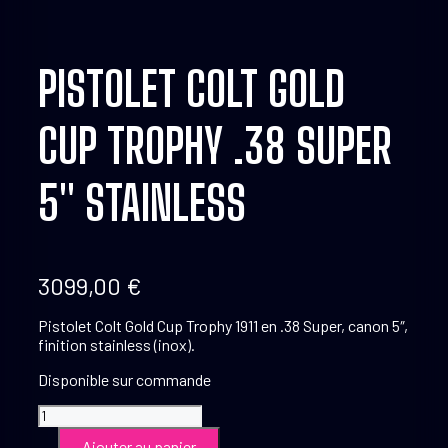
PISTOLET COLT GOLD
CUP TROPHY .38 SUPER
5″ STAINLESS
3099,00
€
Pistolet Colt Gold Cup Trophy 1911 en .38 Super, canon 5″,
finition stainless (inox).
Disponible sur commande
quantité
de
Ajouter au panier