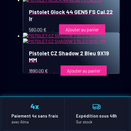
Pistolet Glock 44 GEN5 FS Cal.22
lr
560,00
€
Ajouter au panier
Pistolet CZ Shadow 2 Bleu 9X19
MM
1890,00
€
Ajouter au panier
Paiement 4x sans frais
Expédition sous 48h
avec Alma
Sur stock