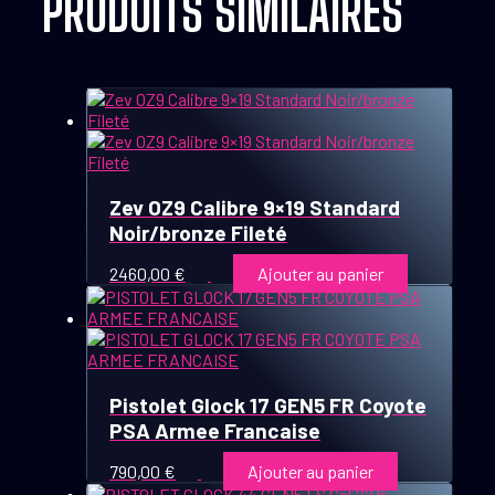
PRODUITS SIMILAIRES
Zev OZ9 Calibre 9×19 Standard
Noir/bronze Fileté
2460,00
€
Ajouter au panier
Pistolet Glock 17 GEN5 FR Coyote
PSA Armee Francaise
790,00
€
Ajouter au panier