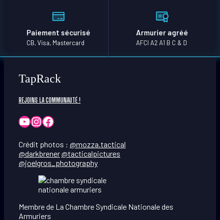
Paiement sécurisé
Armurier agréé
CB, Visa, Mastercard
AFCI A2 A1 B C & D
TapRack
REJOINS LA COMMUNAUTÉ !
YouTube
Instagram
Facebook
Crédit photos :
@mozza.tactical
@darkbrener
@tacticalpictures
@joelgros_photography
Membre de La Chambre Syndicale Nationale des
Armuriers