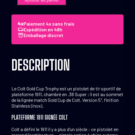
Pistolet
Colt
Gold
Cup
Paiement 4x sans frais
Trophy
Expédition en 48h
.38
Emballage discret
Super
5"
Stainless
DESCRIPTION
Le Colt Gold Cup Trophy est un pistolet de tir sportif de
plateforme 1911, chambré en .38 Super ; il est au sommet
de la lignée match Gold Cup de Colt. Version 5″, finition
Stainless (inox).
PLATEFORME 1911 SIGNÉE COLT
Colt a défini le 1911 il y a plus d’un siècle : ce pistolet en
reprend l’architecture — simple action à chien externe,