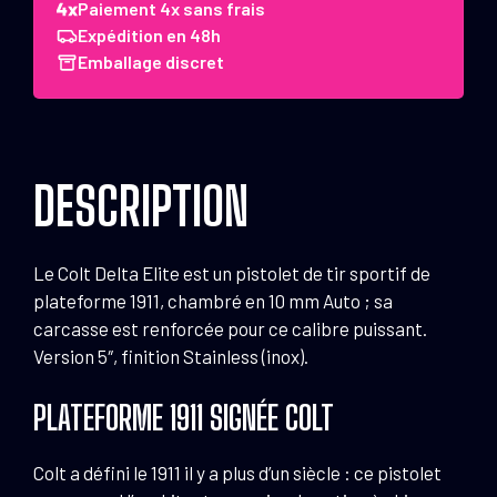
Colt
Paiement 4x sans frais
Delta
Expédition en 48h
Elite
Emballage discret
Rail
10
mm
Auto
DESCRIPTION
5"
Stainless
Le Colt Delta Elite est un pistolet de tir sportif de
plateforme 1911, chambré en 10 mm Auto ; sa
carcasse est renforcée pour ce calibre puissant.
Version 5″, finition Stainless (inox).
PLATEFORME 1911 SIGNÉE COLT
Colt a défini le 1911 il y a plus d’un siècle : ce pistolet