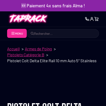
Aller
🆕 Paiement 4x sans frais Alma !
au
contenu
MENU
Rechercher
Accueil
Armes de Poing
Pistolets Catégorie B
Pistolet Colt Delta Elite Rail 10 mm Auto 5″ Stainless