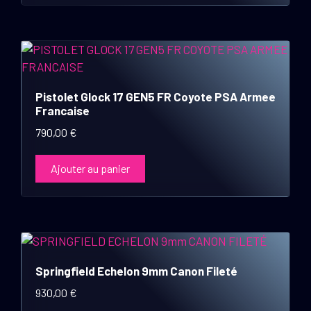
Pistolet Glock 17 GEN5 FR Coyote PSA Armee
Francaise
790,00
€
Ajouter au panier
Springfield Echelon 9mm Canon Fileté
930,00
€