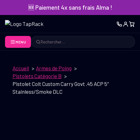
Aller
🆕 Paiement 4x sans frais Alma !
au
contenu
MENU
Rechercher
Accueil
Armes de Poing
Pistolets Catégorie B
Pistolet Colt Custom Carry Govt .45 ACP 5″
Stainless/Smoke DLC