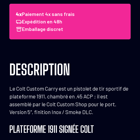
Pistolet
Colt
Paiement 4x sans frais
Custom
Expédition en 48h
Carry
Emballage discret
Govt
.45
ACP
5"
DESCRIPTION
Stainless/Smoke
DLC
Le Colt Custom Carry est un pistolet de tir sportif de
plateforme 1911, chambré en .45 ACP ; il est
assemblé par le Colt Custom Shop pour le port.
Version 5″, finition Inox / Smoke DLC.
PLATEFORME 1911 SIGNÉE COLT