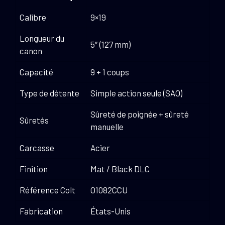
Calibre
9×19
Longueur du
5″ (127 mm)
canon
Capacité
9 + 1 coups
Type de détente
Simple action seule (SAO)
Sûreté de poignée + sûreté
Sûretés
manuelle
Carcasse
Acier
Finition
Mat / Black DLC
Référence Colt
O1082CCU
Fabrication
États-Unis