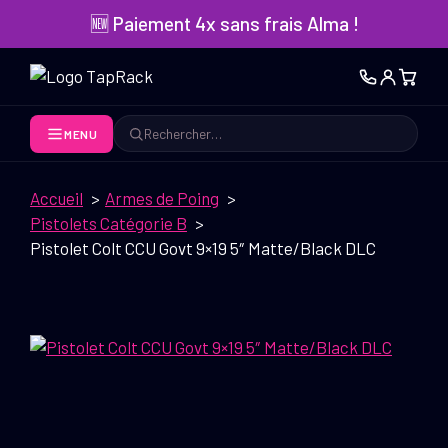
Aller
🆕 Paiement 4x sans frais Alma !
au
contenu
MENU
Rechercher
Accueil
Armes de Poing
Pistolets Catégorie B
Pistolet Colt CCU Govt 9×19 5″ Matte/Black DLC
I