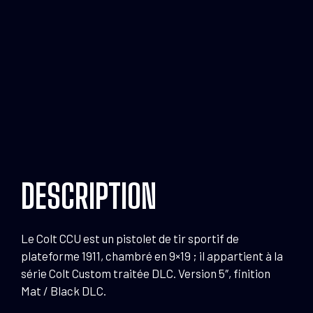
C
G
9
5"
M
D
DESCRIPTION
Le Colt CCU est un pistolet de tir sportif de
plateforme 1911, chambré en 9×19 ; il appartient à la
série Colt Custom traitée DLC. Version 5″, finition
Mat / Black DLC.