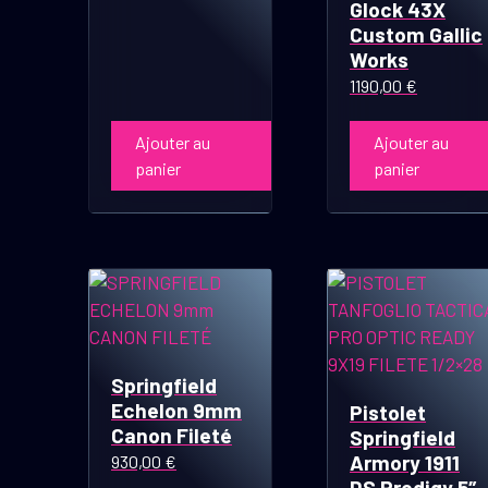
actuel
était :
Glock 43X
Custom Gallic
est :
1450,00 €.
Works
1360,00 €.
1190,00
€
Ajouter au
Ajouter au
panier
panier
Springfield
Echelon 9mm
Pistolet
Canon Fileté
Springfield
Armory 1911
930,00
€
DS Prodigy 5″