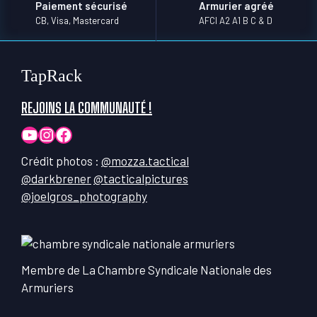
Paiement sécurisé
Armurier agréé
CB, Visa, Mastercard
AFCI A2 A1 B C & D
TapRack
REJOINS LA COMMUNAUTÉ !
YouTube
Instagram
Facebook
Crédit photos :
@mozza.tactical
@darkbrener
@tacticalpictures
@joelgros_photography
Membre de La Chambre Syndicale Nationale des
Armuriers