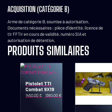
ACQUISITION (CATÉGORIE B)
Arme de catégorie B, soumise à autorisation.
Documents nécessaires : pièce d’identité, licence de
tir FFTir en cours de validité, numéro SIA et
autorisation de détention.
PRODUITS SIMILAIRES
Pistolet TTI
Combat 9X19
Le
1450,00
€
1360,00
€
Le
prix
prix
initial