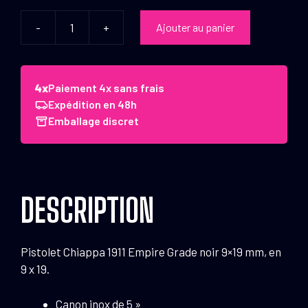
-
+
Ajouter au panier
quantité
de
Pistolet
Chiappa
Paiement 4x sans frais
1911
Expédition en 48h
Empire
Emballage discret
Grade
noir
9x19
mm
DESCRIPTION
Pistolet Chiappa 1911 Empire Grade noir 9×19 mm, en
9 x 19.
Canon inox de 5 »