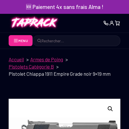
Aller
🆕 Paiement 4x sans frais Alma !
au
contenu
MENU
Rechercher
Accueil
Armes de Poing
Pistolets Catégorie B
Pistolet Chiappa 1911 Empire Grade noir 9×19 mm