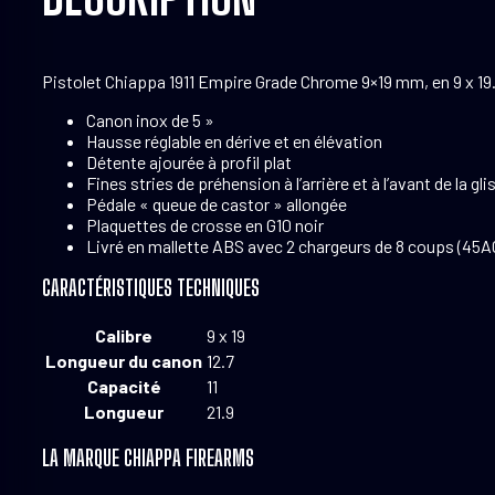
Pistolet Chiappa 1911 Empire Grade Chrome 9×19 mm, en 9 x 19
Canon inox de 5 »
Hausse réglable en dérive et en élévation
Détente ajourée à profil plat
Fines stries de préhension à l’arrière et à l’avant de la gli
Pédale « queue de castor » allongée
Plaquettes de crosse en G10 noir
Livré en mallette ABS avec 2 chargeurs de 8 coups (45A
CARACTÉRISTIQUES TECHNIQUES
Calibre
9 x 19
Longueur du canon
12.7
Capacité
11
Longueur
21.9
LA MARQUE CHIAPPA FIREARMS