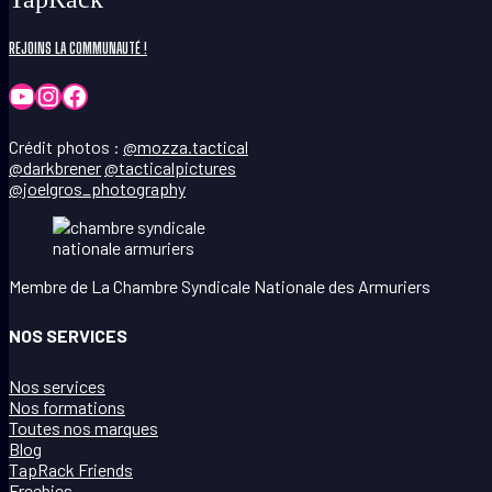
REJOINS LA COMMUNAUTÉ !
YouTube
Instagram
Facebook
Crédit photos :
@mozza.tactical
@darkbrener
@tacticalpictures
@joelgros_photography
Membre de La Chambre Syndicale Nationale des Armuriers
NOS SERVICES
Nos services
Nos formations
Toutes nos marques
Blog
TapRack Friends
Freebies