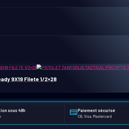
eady 9X19 Filete 1/2×28
ion sous 48h
Paiement sécurisé
k
CB, Visa, Mastercard