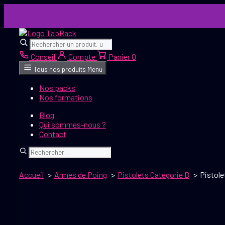
Aller
au
contenu
Rechercher
Rechercher
Conseil
Compte
Panier
0
Tous nos produits
Menu
Nos packs
Nos formations
Blog
Qui sommes-nous ?
Contact
Rechercher
Accueil
Armes de Poing
Pistolets Catégorie B
Pistole