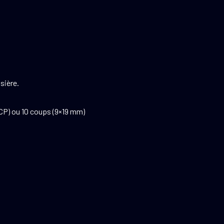
.
ssière.
CP) ou 10 coups (9×19 mm)