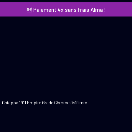
🆕 Paiement 4x sans frais Alma !
t Chiappa 1911 Empire Grade Chrome 9×19 mm