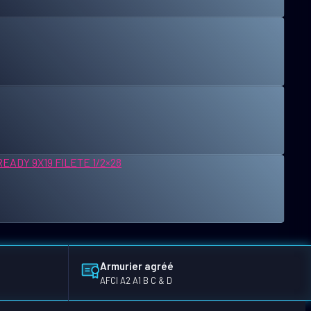
Armurier agréé
AFCI A2 A1 B C & D