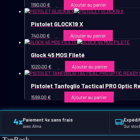
1190,00
€
Ajouter au panier
Pistolet GLOCK19 X
740,00
€
Ajouter au panier
Glock 45 MOS Fileté
1020,00
€
Ajouter au panier
Pistolet Tanfoglio Tactical PRO Optic R
1599,00
€
Ajouter au panier
Paiement 4x sans frais
Expédit
avec Alma
Sur stoc
TapRack