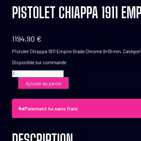
PISTOLET CHIAPPA 1911 E
1194,90
€
Pistolet Chiappa 1911 Empire Grade Chrome 9×19 mm. Catégorie
Disponible sur commande
quantité
de
Ajouter au panier
Pistolet
Chiappa
1911
Empire
Paiement 4x sans frais
Grade
Chrome
9x19
mm
DESCRIPTION