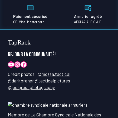
Paiement sécurisé
Armurier agréé
CB, Visa, Mastercard
AFCI A2 A1 B C & D
TapRack
REJOINS LA COMMUNAUTÉ !
YouTube
Instagram
Facebook
Crédit photos :
@mozza.tactical
@darkbrener
@tacticalpictures
@joelgros_photography
Membre de La Chambre Syndicale Nationale des