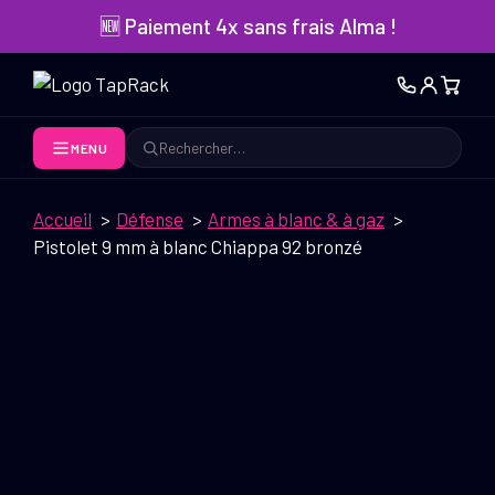
Aller
🆕 Paiement 4x sans frais Alma !
au
contenu
MENU
Rechercher
Accueil
Défense
Armes à blanc & à gaz
Pistolet 9 mm à blanc Chiappa 92 bronzé