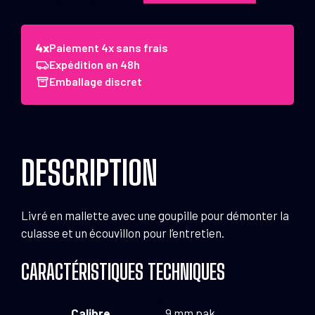
de
Pistolet
9
Paiement 4x sans frais
mm
Expédition en 48h
à
Emballage discret
blanc
Chiappa
92
bronzé
DESCRIPTION
Livré en mallette avec une goupille pour démonter la
culasse et un écouvillon pour l’entretien.
CARACTÉRISTIQUES TECHNIQUES
Calibre
9 mm pak