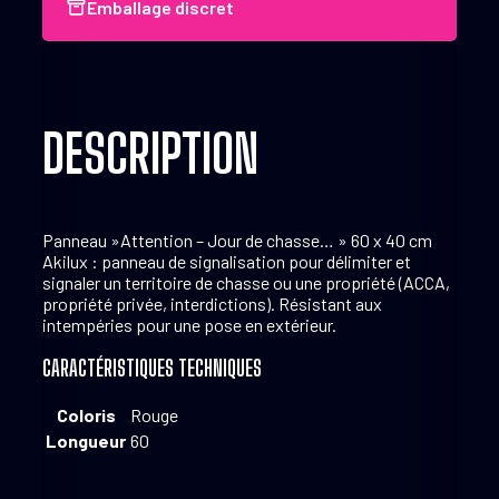
de
Emballage discret
chasse...''
60
x
40
cm
Akilux
DESCRIPTION
Panneau »Attention – Jour de chasse… » 60 x 40 cm
Akilux : panneau de signalisation pour délimiter et
signaler un territoire de chasse ou une propriété (ACCA,
propriété privée, interdictions). Résistant aux
intempéries pour une pose en extérieur.
CARACTÉRISTIQUES TECHNIQUES
Coloris
Rouge
Longueur
60