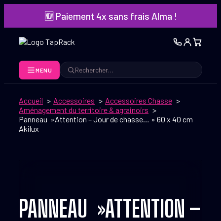
Aller
🆕 Paiement 4x sans frais Alma !
au
contenu
MENU
Rechercher
Accueil
Accessoires
Accessoires Chasse
Aménagement du territoire & agrainoirs
Panneau »Attention – Jour de chasse… » 60 x 40 cm
Akilux
PANNEAU »ATTENTION –