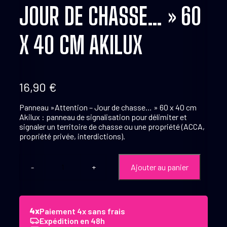
JOUR DE CHASSE… » 60
X 40 CM AKILUX
16,90
€
Panneau »Attention – Jour de chasse… » 60 x 40 cm
Akilux : panneau de signalisation pour délimiter et
signaler un territoire de chasse ou une propriété (ACCA,
propriété privée, interdictions).
Ajouter au panier
quantité
de
Panneau
''Attention
-
Paiement 4x sans frais
Jour
Expédition en 48h