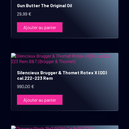
Gun Butter The Original Oil
29,99
€
Ajouter au panier
Silencieux Brugger & Thomet Rotex X (QD)
cal.222-223 Rem
990,00
€
Ajouter au panier