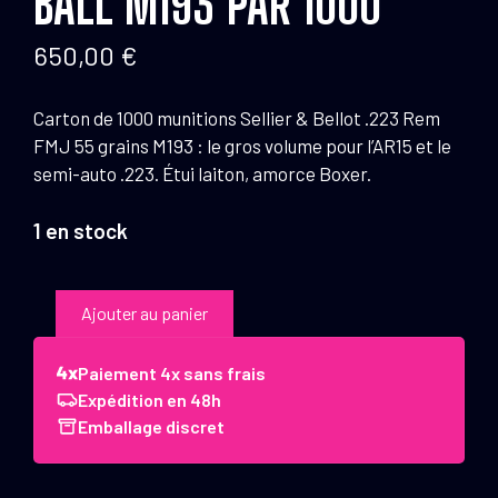
BALL M193 PAR 1000
650,00
€
Carton de 1000 munitions Sellier & Bellot .223 Rem
FMJ 55 grains M193 : le gros volume pour l’AR15 et le
semi-auto .223. Étui laiton, amorce Boxer.
1 en stock
quantité
Ajouter au panier
de
Munitions
Paiement 4x sans frais
Sellier
Expédition en 48h
&
Emballage discret
Bellot
223
Rem