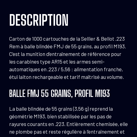
55gr
DESCRIPTION
Ball
M193
par
1000
Carton de 1000 cartouches de la Sellier & Bellot .223
Rem à balle blindée FMJ de 55 grains, au profil M193.
C’est la munition d’entraînement de référence pour
les carabines type AR15 et les armes semi-
automatiques en .223 / 5,56 : alimentation franche,
étui laiton rechargeable et tarif maîtrisé au volume.
BALLE FMJ 55 GRAINS, PROFIL M193
La balle blindée de 55 grains (3,56 g) reprend la
géométrie M193, bien stabilisée par les pas de
rayures courants en .223. Entièrement chemisée, elle
ne plombe pas et reste régulière à l’entraînement et