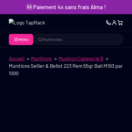
Aller
🆕 Paiement 4x sans frais Alma !
au
contenu
MENU
Rechercher
Accueil
Munitions
Munition Catégorie B
Munitions Sellier & Bellot 223 Rem 55gr Ball M193 par
1000