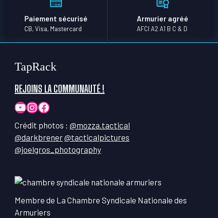
Paiement sécurisé
Armurier agréé
CB, Visa, Mastercard
AFCI A2 A1 B C & D
TapRack
REJOINS LA COMMUNAUTÉ !
YouTube
Instagram
Facebook
Crédit photos :
@mozza.tactical
@darkbrener
@tacticalpictures
@joelgros_photography
Membre de La Chambre Syndicale Nationale des
Armuriers