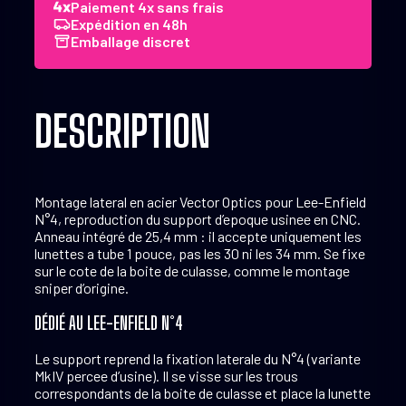
Paiement 4x sans frais
25.4
Expédition en 48h
mm
Emballage discret
Acier
Lee
Enfield
DESCRIPTION
Montage lateral en acier Vector Optics pour Lee-Enfield
N°4, reproduction du support d’epoque usinee en CNC.
Anneau intégré de 25,4 mm : il accepte uniquement les
lunettes a tube 1 pouce, pas les 30 ni les 34 mm. Se fixe
sur le cote de la boite de culasse, comme le montage
sniper d’origine.
DÉDIÉ AU LEE-ENFIELD N°4
Le support reprend la fixation laterale du N°4 (variante
MkIV percee d’usine). Il se visse sur les trous
correspondants de la boite de culasse et place la lunette