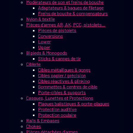
Modérateurs de son et freins de bouche
Adaptateurs & bagues de filetage
Freins de bouche & compensateurs
Nylon & textile
Pièces d’armes AR, AK, PCC, pistolets…
Pièces de pistolets
Conversions
Lower
Upper
Bipieds & Monopods
Sticks & cannes de tir
Ciblerie
Cibles métalliques & gongs
Cibles papier / précision
Cibles réactives & plinking
Gommettes & centres de cible
Porte-cibles & supports
Casques, Lunettes et Protections
Plaques balistiques & porte-plaques
Protection auditive
Protection oculaire
Rails & Embases
Chokes
Pièces détachées d’armes