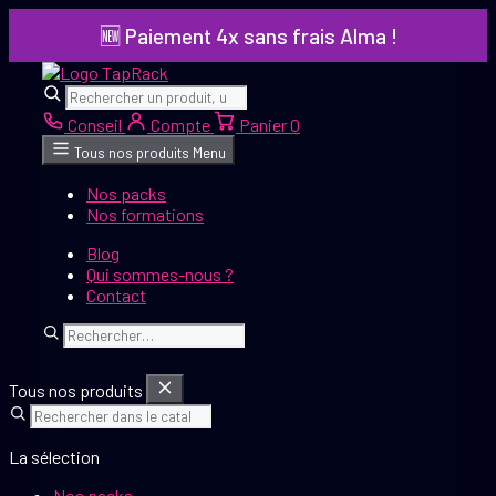
Aller
🆕 Paiement 4x sans frais Alma !
au
contenu
Rechercher
Rechercher
Conseil
Compte
Panier
0
Tous nos produits
Menu
Nos packs
Nos formations
Blog
Qui sommes-nous ?
Contact
Rechercher
Tous nos produits
La sélection
Nos packs