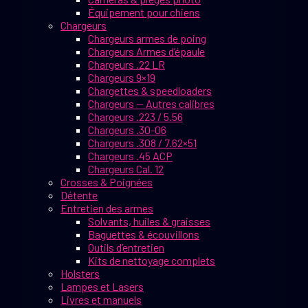
Équipement pour chiens
Chargeurs
Chargeurs armes de poing
Chargeurs Armes d’épaule
Chargeurs .22 LR
Chargeurs 9×19
Chargettes & speedloaders
Chargeurs — Autres calibres
Chargeurs .223 / 5.56
Chargeurs .30-06
Chargeurs .308 / 7.62×51
Chargeurs .45 ACP
Chargeurs Cal. 12
Crosses & Poignées
Détente
Entretien des armes
Solvants, huiles & graisses
Baguettes & écouvillons
Outils d’entretien
Kits de nettoyage complets
Holsters
Lampes et Lasers
Livres et manuels