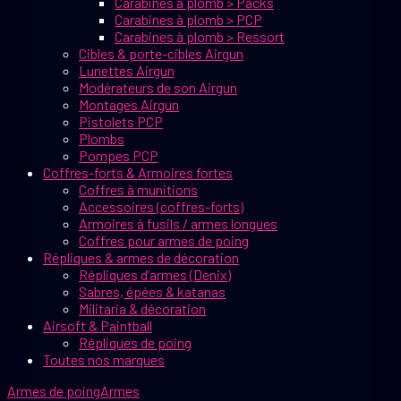
Carabines à plomb > Packs
Carabines à plomb > PCP
Carabines à plomb > Ressort
Cibles & porte-cibles Airgun
Lunettes Airgun
Modérateurs de son Airgun
Montages Airgun
Pistolets PCP
Plombs
Pompes PCP
Coffres-forts & Armoires fortes
Coffres à munitions
Accessoires (coffres-forts)
Armoires à fusils / armes longues
Coffres pour armes de poing
Répliques & armes de décoration
Répliques d’armes (Denix)
Sabres, épées & katanas
Militaria & décoration
Airsoft & Paintball
Répliques de poing
Toutes nos marques
Armes de poing
Armes