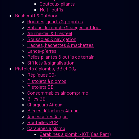
Couteaux pliants
Multi-outils
Bushcraft & Outdoor
Gourdes, quarts & popotes
Bâtons de marche & sièges outdoor
Allume-feu & firesteel
Boussoles & navigation
Haches, hachettes & machettes
Lance-pierres
Pelles pliantes & outils de terrain
Sifflets & signalisation
Pistolets à plombs, BB et CO₂
Répliques CO₂
Pistolets à plombs
Pistolets BB
Consommables air comprimé
Billes BB
Chargeurs Airgun
Pièces détachées Airgun
Accessoires Airgun
Bouteilles PCP
Carabines à plomb
Carabines à plomb > IGT (Gas Ram)