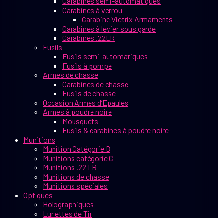
Carabines semi-automatiques
Carabines à verrou
Carabine Victrix Armaments
Carabines à levier sous garde
Carabines .22LR
Fusils
Fusils semi-automatiques
Fusils à pompe
Armes de chasse
Carabines de chasse
Fusils de chasse
Occasion Armes d’Epaules
Armes à poudre noire
Mousquets
Fusils & carabines à poudre noire
Munitions
Munition Catégorie B
Munitions catégorie C
Munitions .22 LR
Munitions de chasse
Munitions spéciales
Optiques
Holographiques
Lunettes de Tir