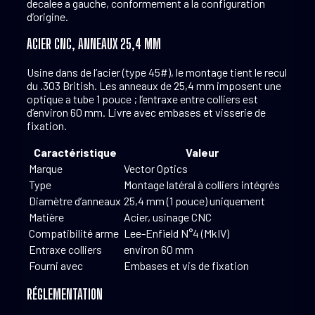
decalee a gauche, conformement a la configuration
d’origine.
ACIER CNC, ANNEAUX 25,4 MM
Usine dans de l’acier (type 45#), le montage tient le recul
du .303 British. Les anneaux de 25,4 mm imposent une
optique a tube 1 pouce ; l’entraxe entre colliers est
d’environ 60 mm. Livre avec embases et visserie de
fixation.
Caractéristique
Valeur
Marque
Vector Optics
Type
Montage latéral à colliers intégrés
Diamètre d’anneaux
25,4 mm (1 pouce) uniquement
Matière
Acier, usinage CNC
Compatibilité arme
Lee-Enfield N°4 (MkIV)
Entraxe colliers
environ 60 mm
Fourni avec
Embases et vis de fixation
RÉGLEMENTATION