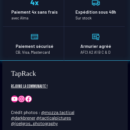
Paiement 4x sans frais
Expédition sous 48h
avec Alma
Sur stock
Paiement sécurisé
Armurier agréé
CB, Visa, Mastercard
AFCI A2 A1 B C & D
TapRack
REJOINS LA COMMUNAUTÉ !
YouTube
Instagram
Facebook
Crédit photos :
@mozza.tactical
@darkbrener
@tacticalpictures
@joelgros_photography