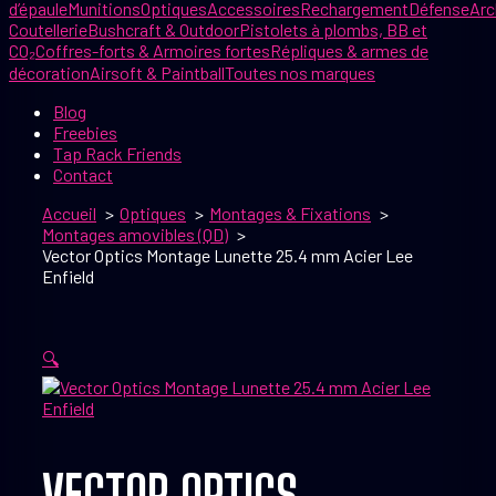
d’épaule
Munitions
Optiques
Accessoires
Rechargement
Défense
Arc
Coutellerie
Bushcraft & Outdoor
Pistolets à plombs, BB et
CO₂
Coffres-forts & Armoires fortes
Répliques & armes de
décoration
Airsoft & Paintball
Toutes nos marques
Blog
Freebies
Tap Rack Friends
Contact
Accueil
Optiques
Montages & Fixations
Montages amovibles (QD)
Vector Optics Montage Lunette 25.4 mm Acier Lee
Enfield
🔍
VECTOR OPTICS