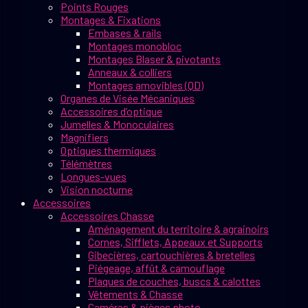
Points Rouges
Montages & Fixations
Embases & rails
Montages monobloc
Montages Blaser & pivotants
Anneaux & colliers
Montages amovibles (QD)
Organes de Visée Mécaniques
Accessoires d’optique
Jumelles & Monoculaires
Magnifiers
Optiques thermiques
Télémètres
Longues-vues
Vision nocturne
Accessoires
Accessoires Chasse
Aménagement du territoire & agrainoirs
Cornes, Sifflets, Appeaux et Supports
Gibecières, cartouchières & bretelles
Piégeage, affût & camouflage
Plaques de couches, buscs & calottes
Vêtements & Chasse
Caméras & pièges photo