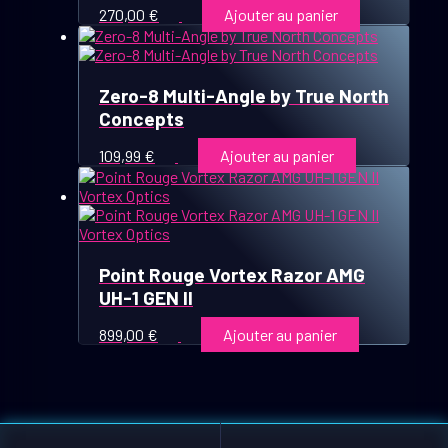
270,00
€
Ajouter au panier
Zero-8 Multi-Angle by True North
Concepts
109,99
€
Ajouter au panier
Point Rouge Vortex Razor AMG
UH-1 GEN II
899,00
€
Ajouter au panier