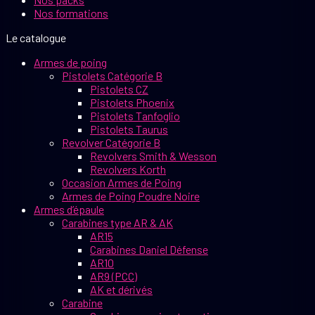
Nos formations
Le catalogue
Armes de poing
Pistolets Catégorie B
Pistolets CZ
Pistolets Phoenix
Pistolets Tanfoglio
Pistolets Taurus
Revolver Catégorie B
Revolvers Smith & Wesson
Revolvers Korth
Occasion Armes de Poing
Armes de Poing Poudre Noire
Armes d’épaule
Carabines type AR & AK
AR15
Carabines Daniel Défense
AR10
AR9 (PCC)
AK et dérivés
Carabine