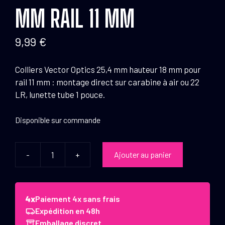
MM RAIL 11 MM
9,99
€
Colliers Vector Optics 25,4 mm hauteur 18 mm pour
rail 11 mm : montage direct sur carabine à air ou 22
LR, lunette tube 1 pouce.
Disponible sur commande
-
+
Ajouter au panier
quantité
de
Vector
Optics
Paiement 4x sans frais
Montage
Expédition en 48h
Colliers
Emballage discret