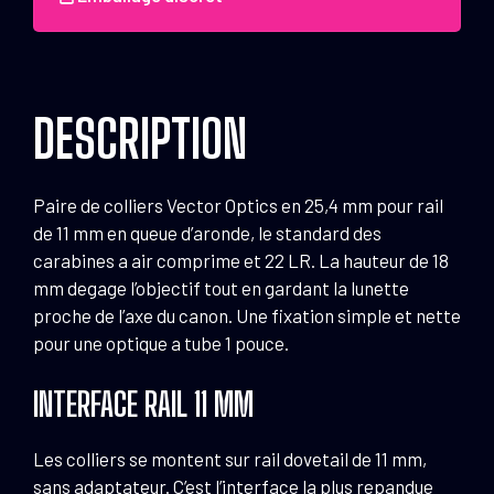
25.4
mm
H
18
DESCRIPTION
mm
Rail
11
Paire de colliers Vector Optics en 25,4 mm pour rail
mm
de 11 mm en queue d’aronde, le standard des
carabines a air comprime et 22 LR. La hauteur de 18
mm degage l’objectif tout en gardant la lunette
proche de l’axe du canon. Une fixation simple et nette
pour une optique a tube 1 pouce.
INTERFACE RAIL 11 MM
Les colliers se montent sur rail dovetail de 11 mm,
sans adaptateur. C’est l’interface la plus repandue