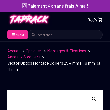
Aller
🆕 Paiement 4x sans frais Alma !
au
contenu
MENU
Rechercher
Accueil
Optiques
Montages & Fixations
Anneaux & colliers
Vector Optics Montage Colliers 25.4 mm H 18 mm Rail
11 mm