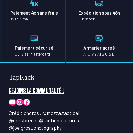
Paiement 4x sans frais
Expédition sous 48h
avec Alma
Sur stock
Paiement sécurisé
Armurier agréé
CB, Visa, Mastercard
AFCI A2 A1 B C & D
TapRack
REJOINS LA COMMUNAUTÉ !
YouTube
Instagram
Facebook
Crédit photos :
@mozza.tactical
@darkbrener
@tacticalpictures
@joelgros_photography