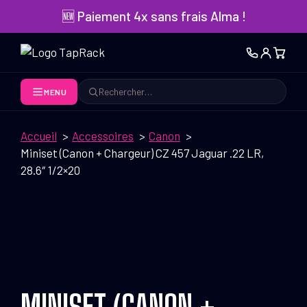
Aller
🆕 Paiement 4x sans frais Alma !
au
contenu
MENU
Rechercher
Accueil
Accessoires
Canon
Miniset (Canon + Chargeur) CZ 457 Jaguar .22 LR,
28.6″ 1/2×20
MINISET (CANON +