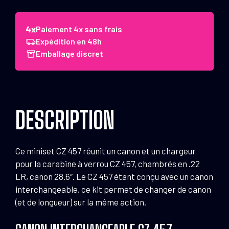
de
Miniset
(Canon
Paiement 4x sans frais
+
Expédition en 48h
Chargeur)
Emballage discret
CZ
457
Jaguar
.22
DESCRIPTION
LR,
28.6"
1/2x20
Ce miniset CZ 457 réunit un canon et un chargeur
pour la carabine à verrou CZ 457, chambrés en .22
LR, canon 28.6″. Le CZ 457 étant conçu avec un canon
interchangeable, ce kit permet de changer de canon
(et de longueur) sur la même action.