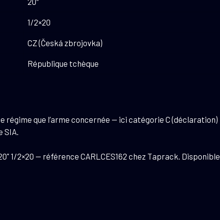
20″
1/2×20
CZ (Česká zbrojovka)
République tchèque
égime que l’arme concernée — ici catégorie C (déclaration) : a
 SIA.
 20" 1/2×20 — référence CARLCES162 chez Taprack. Disponible