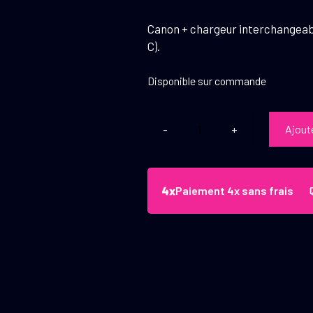
Canon + chargeur interchangeabl
C).
Disponible sur commande
Ajout
quantité
de
Miniset
(Canon
Paiement 4x sans frais
+
Chargeur)
CZ
457
Camo
Stainless
.22