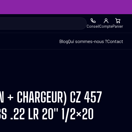
Conseil
Compte
Panier
Blog
Qui sommes-nous ?
Contact
N + CHARGEUR) CZ 457
S .22 LR 20″ 1/2×20