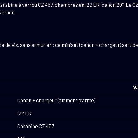
carabine à verrou CZ 457, chambrés en .22 LR, canon 20″. Le C
LR
action.
20"
1/2x20
e de vis, sans armurier : ce miniset (canon + chargeur) sert d
V
Canon + chargeur (élément d’arme)
.22 LR
Carabine CZ 457