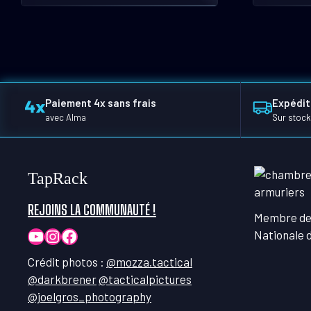
sur
la
page
du
produit
Paiement 4x sans frais
Expédit
avec Alma
Sur stock
TapRack
REJOINS LA COMMUNAUTÉ !
Membre de
YouTube
Instagram
Facebook
Nationale 
Crédit photos :
@mozza.tactical
@darkbrener
@tacticalpictures
@joelgros_photography