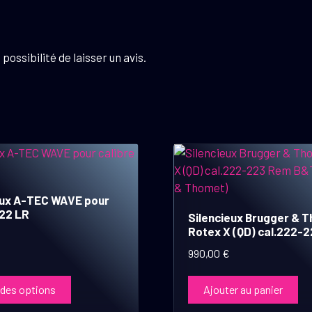
possibilité de laisser un avis.
eux A-TEC WAVE pour
.22 LR
Silencieux Brugger & 
Rotex X (QD) cal.222-
990,00
€
 des options
Ajouter au panier