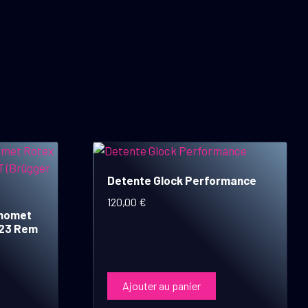
Detente Glock Performance
120,00
€
Thomet
223 Rem
Ajouter au panier