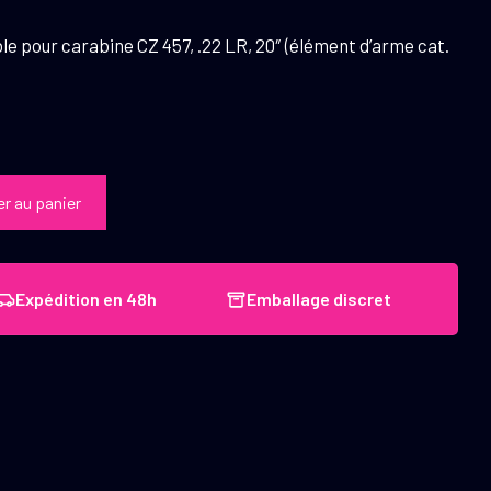
e pour carabine CZ 457, .22 LR, 20″ (élément d’arme cat.
er au panier
Expédition en 48h
Emballage discret