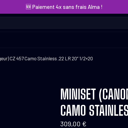
🆕 Paiement 4x sans frais Alma !
eur) CZ 457 Camo Stainless .22 LR 20″ 1/2×20
MINISET (CANO
CAMO STAINLES
309,00
€