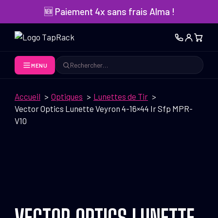
Aller
🆕 Paiement 4x sans frais Alma !
au
contenu
MENU
Rechercher
Accueil
Optiques
Lunettes de Tir
Vector Optics Lunette Veyron 4-16×44 Ir Sfp MPR-
V10
VECTOR OPTICS LUNETTE