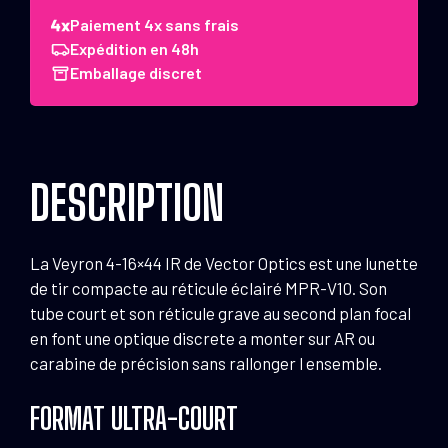
Optics
Paiement 4x sans frais
Lunette
Expédition en 48h
Veyron
Emballage discret
4-
16x44
Ir
Sfp
DESCRIPTION
MPR-
V10
La Veyron 4-16×44 IR de Vector Optics est une lunette
de tir compacte au réticule éclairé MPR-V10. Son
tube court et son réticule grave au second plan focal
en font une optique discrete a monter sur AR ou
carabine de précision sans rallonger l ensemble.
FORMAT ULTRA-COURT