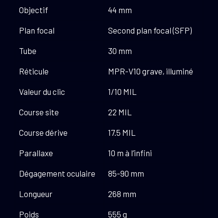
Objectif
44 mm
Plan focal
Second plan focal (SFP)
Tube
30 mm
Réticule
MPR-V10 grave, illuminé
Valeur du clic
1/10 MIL
Course site
22 MIL
Course dérive
17.5 MIL
Parallaxe
10 m à l’infini
Dégagement oculaire
85-90 mm
Longueur
268 mm
Poids
555 g