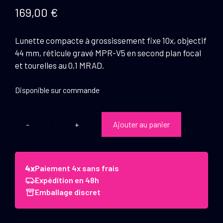
169,00
€
Lunette compacte à grossissement fixe 10x, objectif
44 mm, réticule gravé MPR-V5 en second plan focal
et tourelles au 0,1 MRAD.
Disponible sur commande
Ajouter au panier
quantité
de
Vector
Optics
Paiement 4x sans frais
Lunette
Expédition en 48h
Veyron
Emballage discret
10x44
Ret