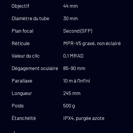
Objectif
44 mm
Diamètre du tube
30 mm
Plan focal
Second (SFP)
Réticule
MPR-V5 gravé, non éclairé
Valeur du clic
0,1 MRAD
Dégagement oculaire
85-90 mm
Parallaxe
10 m à l’infini
Longueur
245 mm
Poids
500 g
Étanchéité
IPX4, purgée azote