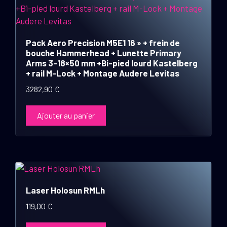
Pack Aero Precision M5E1 16 » + frein de
bouche Hammerhead + Lunette Primary
Arms 3-18×50 mm +Bi-pied lourd Kastelberg
+ rail M-Lock + Montage Audere Levitas
3282,90
€
Ajouter au panier
Laser Holosun RMLh
119,00
€