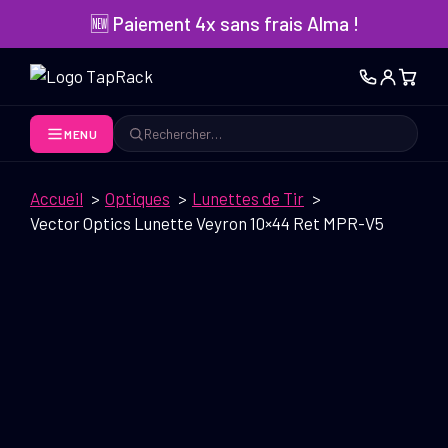
Aller
🆕 Paiement 4x sans frais Alma !
au
contenu
MENU
Rechercher
Accueil
Optiques
Lunettes de Tir
Vector Optics Lunette Veyron 10×44 Ret MPR-V5