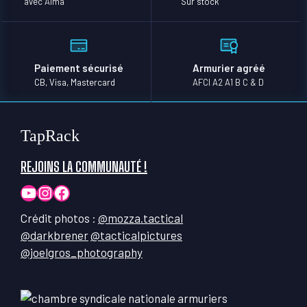
avec Alma
Sur stock
Paiement sécurisé
Armurier agréé
CB, Visa, Mastercard
AFCI A2 A1 B C & D
TapRack
REJOINS LA COMMUNAUTÉ !
YouTube
Instagram
Facebook
Crédit photos :
@mozza.tactical
@darkbrener
@tacticalpictures
@joelgros_photography