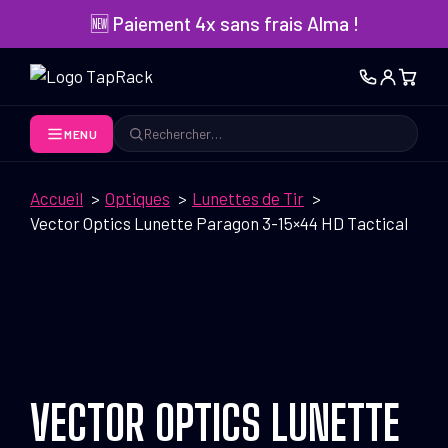
Aller
🆕 Paiement 4x sans frais Alma !
au
contenu
MENU
Rechercher
Accueil
Optiques
Lunettes de Tir
Vector Optics Lunette Paragon 3-15×44 HD Tactical
VECTOR OPTICS LUNETTE