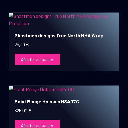
Ghostmen designs True North MHA Wrap
25,99
€
Ajouter au panier
Point Rouge Holosun HS407C
325,00
€
Ajouter au panier