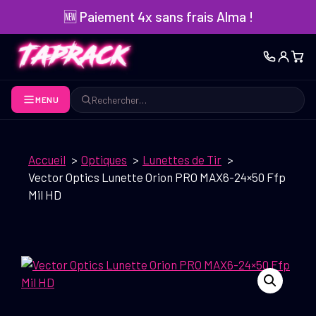
Aller
🆕 Paiement 4x sans frais Alma !
au
contenu
MENU
Rechercher
Accueil
Optiques
Lunettes de Tir
Vector Optics Lunette Orion PRO MAX6-24×50 Ffp
Mil HD