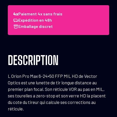
de
Vector
Optics
Paiement 4x sans frais
Lunette
Expédition en 48h
Orion
Emballage discret
PRO
MAX6-
24x50
Ffp
DESCRIPTION
Mil
HD
L Orion Pro Max 6-24×50 FFP MIL HD de Vector
Optics est une lunette de tir longue distance au
premier plan focal. Son réticule VOR au pas en MIL,
ses tourelles a zero-stop et son verre HD la placent
du cote du tireur qui calcule ses corrections au
réticule.