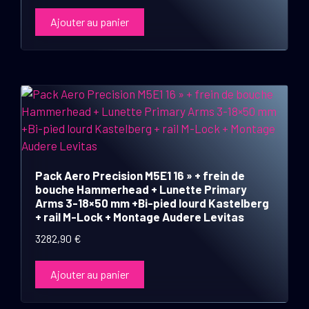
Ajouter au panier
Pack Aero Precision M5E1 16 » + frein de
bouche Hammerhead + Lunette Primary
Arms 3-18×50 mm +Bi-pied lourd Kastelberg
+ rail M-Lock + Montage Audere Levitas
3282,90
€
Ajouter au panier