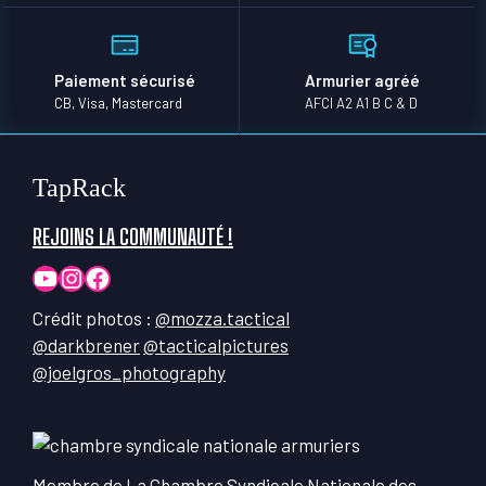
Paiement sécurisé
Armurier agréé
CB, Visa, Mastercard
AFCI A2 A1 B C & D
TapRack
REJOINS LA COMMUNAUTÉ !
YouTube
Instagram
Facebook
Crédit photos :
@mozza.tactical
@darkbrener
@tacticalpictures
@joelgros_photography
Membre de La Chambre Syndicale Nationale des