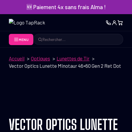
Aller
🆕 Paiement 4x sans frais Alma !
au
contenu
MENU
Rechercher
Accueil
Optiques
Lunettes de Tir
Vector Optics Lunette Minotaur 46×60 Gen 2 Ret Dot
VECTOR OPTICS LUNETTE