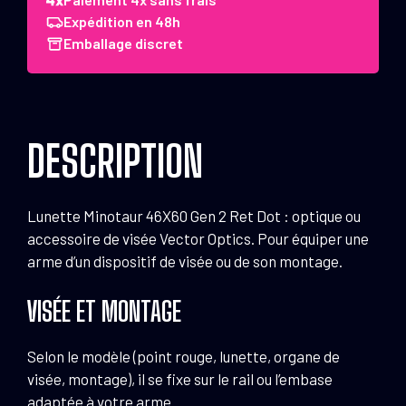
Lunette
Expédition en 48h
Minotaur
Emballage discret
46x60
Gen
2
Ret
DESCRIPTION
Dot
Lunette Minotaur 46X60 Gen 2 Ret Dot : optique ou
accessoire de visée Vector Optics. Pour équiper une
arme d’un dispositif de visée ou de son montage.
VISÉE ET MONTAGE
Selon le modèle (point rouge, lunette, organe de
visée, montage), il se fixe sur le rail ou l’embase
adaptée à votre arme.