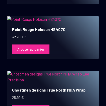
Point Rouge Holosun HS407C
325,00
€
Ajouter au panier
Ghostmen designs True North MHA Wrap
25,99
€