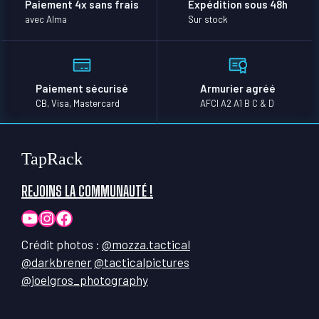
Paiement 4x sans frais
Expédition sous 48h
avec Alma
Sur stock
Paiement sécurisé
Armurier agréé
CB, Visa, Mastercard
AFCI A2 A1 B C & D
TapRack
REJOINS LA COMMUNAUTÉ !
YouTube
Instagram
Facebook
Crédit photos :
@mozza.tactical
@darkbrener
@tacticalpictures
@joelgros_photography