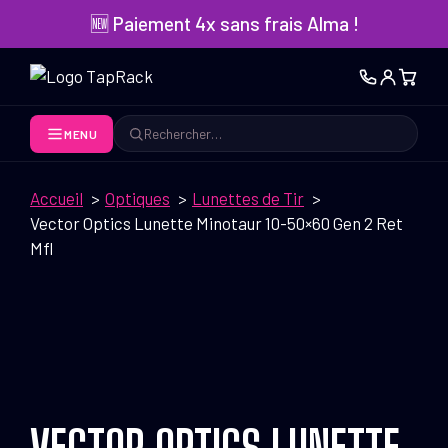
Aller
🆕 Paiement 4x sans frais Alma !
au
contenu
MENU
Rechercher
Accueil
Optiques
Lunettes de Tir
Vector Optics Lunette Minotaur 10-50×60 Gen 2 Ret
Mfl
VECTOR OPTICS LUNETTE