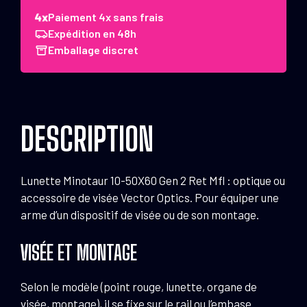
Optics
Paiement 4x sans frais
Lunette
Expédition en 48h
Minotaur
Emballage discret
10-
50x60
Gen
2
DESCRIPTION
Ret
Mfl
Lunette Minotaur 10-50X60 Gen 2 Ret Mfl : optique ou
accessoire de visée Vector Optics. Pour équiper une
arme d’un dispositif de visée ou de son montage.
VISÉE ET MONTAGE
Selon le modèle (point rouge, lunette, organe de
visée, montage), il se fixe sur le rail ou l’embase