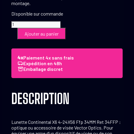
montage.
Disponible sur commande
quantité
de
Ajouter au panier
Vector
Optics
Lunette
Continental
Paiement 4x sans frais
X6
Expédition en 48h
4-
Emballage discret
24x56
Ffp
34
mm
Ret
DESCRIPTION
34FFP
Lunette Continental X6 4-24X56 Ffp 34MM Ret 34FFP :
optique ou accessoire de visée Vector Optics. Pour
équiper une arme d’un dispositif de visée ou de son