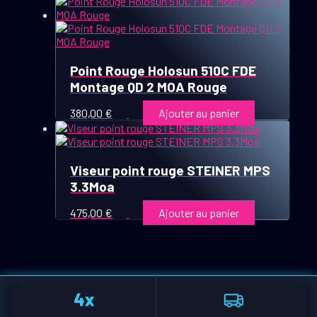
Point Rouge Holosun 510C FDE
Montage QD 2 MOA Rouge
380,00
€
Ajouter au panier
Viseur point rouge STEINER MPS
3.3Moa
475,00
€
Ajouter au panier