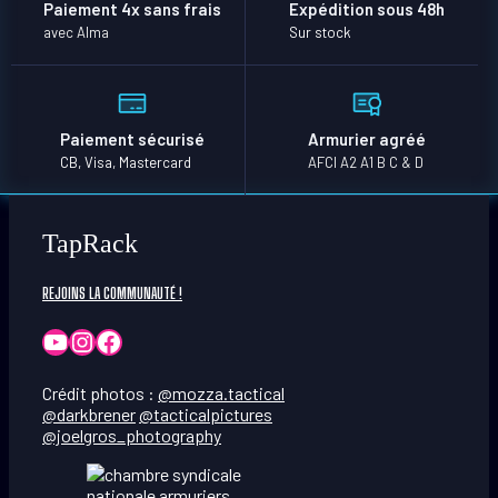
Paiement 4x sans frais
Expédition sous 48h
avec Alma
Sur stock
Paiement sécurisé
Armurier agréé
CB, Visa, Mastercard
AFCI A2 A1 B C & D
TapRack
REJOINS LA COMMUNAUTÉ !
YouTube
Instagram
Facebook
Crédit photos :
@mozza.tactical
@darkbrener
@tacticalpictures
@joelgros_photography