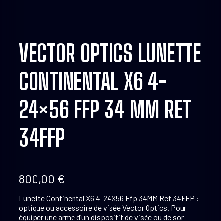
VECTOR OPTICS LUNETTE
CONTINENTAL X6 4-
24×56 FFP 34 MM RET
34FFP
800,00
€
Lunette Continental X6 4-24X56 Ffp 34MM Ret 34FFP :
optique ou accessoire de visée Vector Optics. Pour
équiper une arme d’un dispositif de visée ou de son