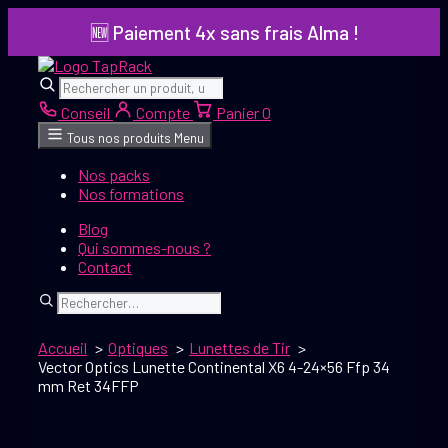
Aller
🆕 Paiement 4x sans frais Alma !
au
contenu
Rechercher
Rechercher
Conseil
Compte
Panier
0
Tous nos produits
Menu
Nos packs
Nos formations
Blog
Qui sommes-nous ?
Contact
Rechercher
Accueil
Optiques
Lunettes de Tir
Vector Optics Lunette Continental X6 4-24×56 Ffp 34
mm Ret 34FFP