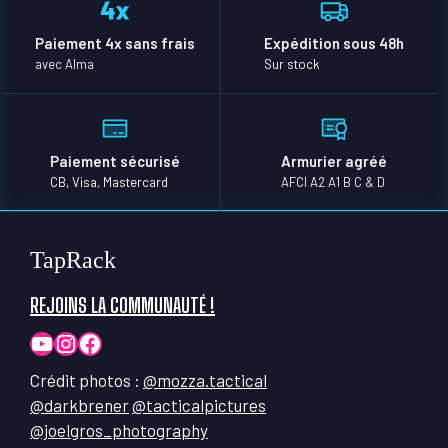
Paiement 4x sans frais
Expédition sous 48h
avec Alma
Sur stock
Paiement sécurisé
Armurier agréé
CB, Visa, Mastercard
AFCI A2 A1 B C & D
TapRack
REJOINS LA COMMUNAUTÉ !
YouTube
Instagram
Facebook
Crédit photos :
@mozza.tactical
@darkbrener
@tacticalpictures
@joelgros_photography