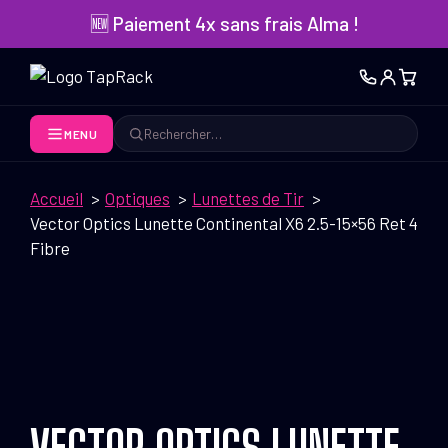
Aller
🆕 Paiement 4x sans frais Alma !
au
contenu
MENU
Rechercher
Accueil
Optiques
Lunettes de Tir
Vector Optics Lunette Continental X6 2.5-15×56 Ret 4
Fibre
VECTOR OPTICS LUNETTE