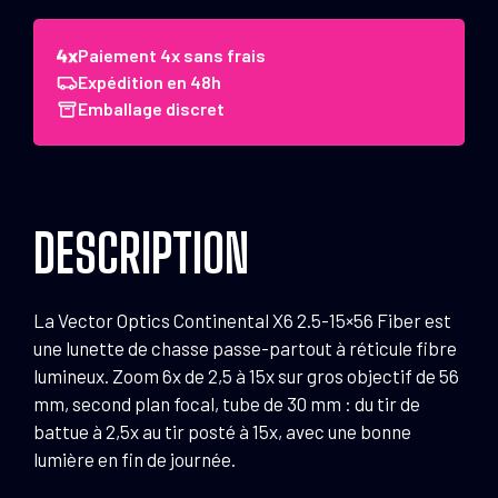
Vector
Optics
Paiement 4x sans frais
Lunette
Expédition en 48h
Continental
Emballage discret
X6
2.5-
15x56
Ret
DESCRIPTION
4
Fibre
La Vector Optics Continental X6 2.5-15×56 Fiber est
une lunette de chasse passe-partout à réticule fibre
lumineux. Zoom 6x de 2,5 à 15x sur gros objectif de 56
mm, second plan focal, tube de 30 mm : du tir de
battue à 2,5x au tir posté à 15x, avec une bonne
lumière en fin de journée.