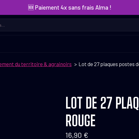
🆕 Paiement 4x sans frais Alma !
ent du territoire & agrainoirs
Lot de 27 plaques postes 
LOT DE 27 PLA
ROUGE
16,90
€