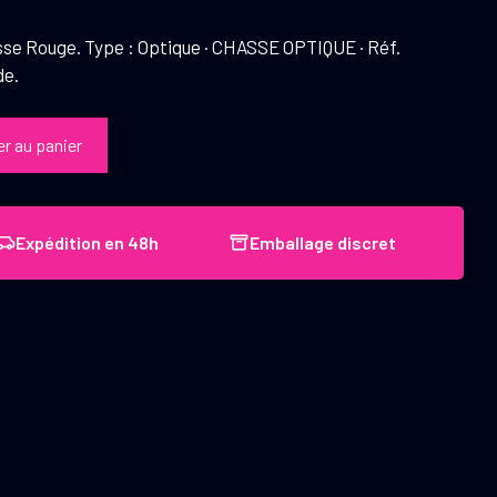
sse Rouge. Type : Optique · CHASSE OPTIQUE · Réf.
de.
er au panier
Expédition en 48h
Emballage discret