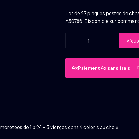
Lot de 27 plaques postes de cha
A50786. Disponible sur comman
-
+
Ajout
quantité
de
Lot
de
Paiement 4x sans frais
27
plaques
postes
de
chasse
Rouge
rotées de 1 à 24 + 3 vierges dans 4 coloris au choix.