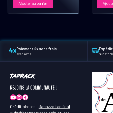
Ajouter au panier
Ajoute
Paiement 4x sans frais
Expédit
avec Alma
Sur stock
TapRack
REJOINS LA COMMUNAUTÉ !
YouTube
Instagram
Facebook
Crédit photos :
@mozza.tactical
@darkbrener
@tacticalpictures