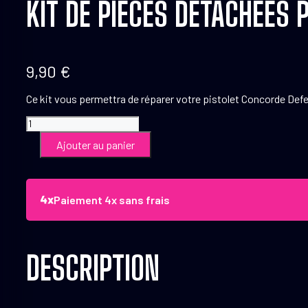
KIT DE PIÈCES DÉTACHÉES
9,90
€
Ce kit vous permettra de réparer votre pistolet Concorde Defe
quantité
de
Ajouter au panier
Kit
de
pièces
détachées
Paiement 4x sans frais
pour
pistolet
Concorde
Defender
cal.50
DESCRIPTION