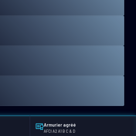
Armurier agréé
AFCI A2 A1 B C & D