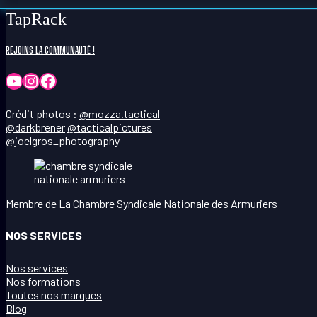
TapRack
REJOINS LA COMMUNAUTÉ !
YouTube
Instagram
Facebook
Crédit photos :
@mozza.tactical
@darkbrener
@tacticalpictures
@joelgros_photography
Membre de La Chambre Syndicale Nationale des Armuriers
NOS SERVICES
Nos services
Nos formations
Toutes nos marques
Blog