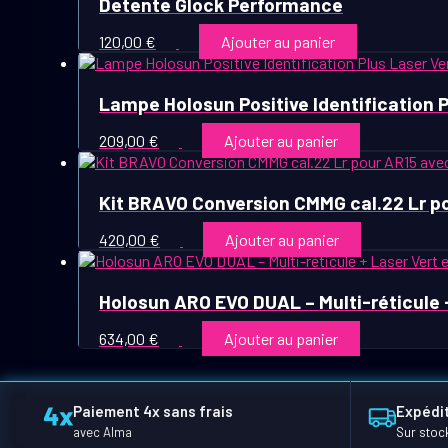
Detente Glock Performance
120,00
€
Ajouter au panier
Lampe Holosun Positive Identification 
209,00
€
Ajouter au panier
Kit BRAVO Conversion CMMG cal.22 Lr p
420,00
€
Ajouter au panier
Holosun ARO EVO DUAL – Multi-réticule +
634,00
€
Ajouter au panier
Paiement 4x sans frais
Expédit
avec Alma
Sur stoc