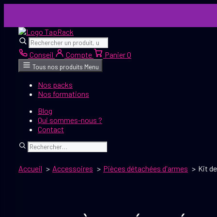
Aller
au
contenu
Rechercher
Rechercher
Conseil
Compte
Panier
0
Tous nos produits
Menu
Nos packs
Nos formations
Blog
Qui sommes-nous ?
Contact
Rechercher
Accueil
Accessoires
Pièces détachées d'armes
Kit d