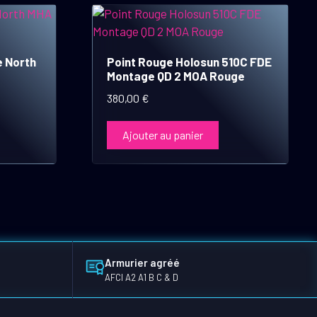
e North
Point Rouge Holosun 510C FDE
Montage QD 2 MOA Rouge
380,00
€
Ajouter au panier
Armurier agréé
AFCI A2 A1 B C & D