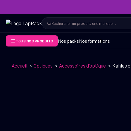
Aller
au
contenu
Rechercher
Rechercher
Nos packs
Nos formations
TOUS NOS PRODUITS
Accueil
Optiques
Accessoires d'optique
Kahles c