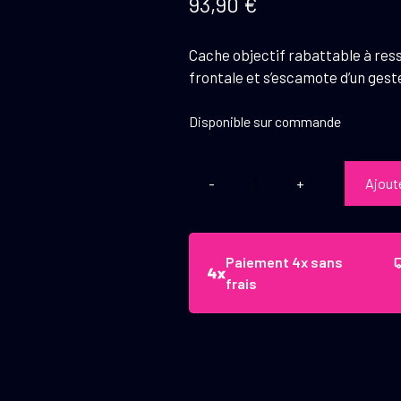
93,90
€
Cache objectif rabattable à ress
frontale et s’escamote d’un gest
Disponible sur commande
Ajout
quantité
de
Kahles
cache
Paiement 4x sans
objectif
frais
rabattable
56
mm