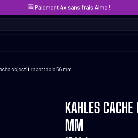
🆕 Paiement 4x sans frais Alma !
ache objectif rabattable 56 mm
KAHLES CACHE 
MM