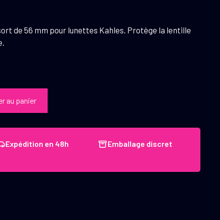
ort de 56 mm pour lunettes Kahles. Protège la lentille
e.
er au panier
Expédition en 48h
Emballage discret