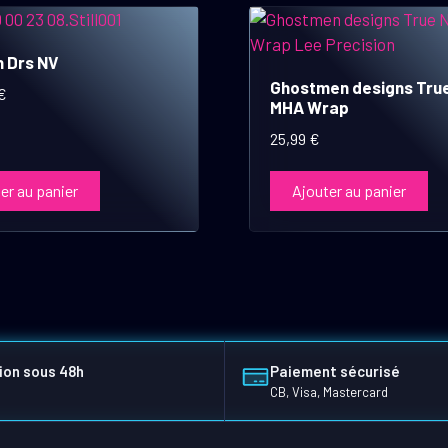
 Drs NV
Ghostmen designs Tru
€
MHA Wrap
25,99
€
er au panier
Ajouter au panier
ion sous 48h
Paiement sécurisé
CB, Visa, Mastercard