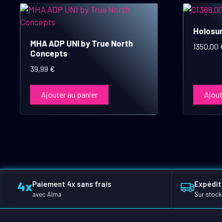
Holosun
MHA ADP UNI by True North
1350,00
Concepts
39,99
€
Ajouter au panier
Ajout
Paiement 4x sans frais
Expédit
avec Alma
Sur stock