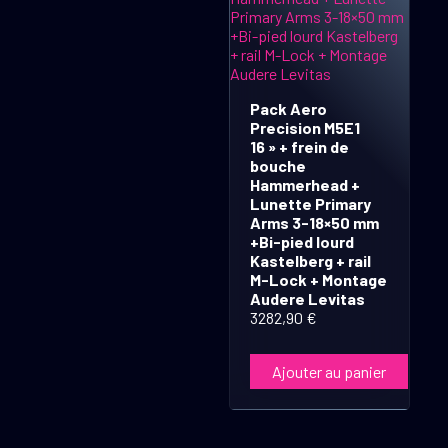
Pack Aero
Precision M5E1
16 » + frein de
bouche
Hammerhead +
Lunette Primary
Arms 3-18×50 mm
+Bi-pied lourd
Kastelberg + rail
M-Lock + Montage
Audere Levitas
3282,90
€
Ajouter au panier