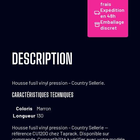
frais
pression
Expédition
-
en 48h
Country
Emballage
Sellerie
discret
DESCRIPTION
Housse fusil vinyl pression – Country Sellerie.
CARACTÉRISTIQUES TECHNIQUES
Coloris
Marron
Longueur
130
Housse fusil vinyl pression – Country Sellerie —
référence CU1200 chez Taprack. Disponible sur
commande. Compatibilité à vérifier avec votre modèle