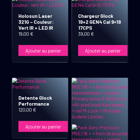
Holosun Laser
Chargeur Glock
321G – Couleur:
19+2 GEN4 Cal 9×19
Vert IR + LED IR
17CPS
19,00
€
39,00
€
Ajouter au panier
Ajouter au panier
Detente Glock
Performance
120,00
€
Ajouter au panier