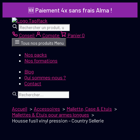
Aller
🆕 Paiement 4x sans frais Alma !
au
contenu
Rechercher
Rechercher
Conseil
Compte
Panier
0
Tous nos produits
Menu
Nos packs
Nos formations
Blog
Qui sommes-nous ?
Contact
Rechercher
Accueil
Accessoires
Mallette, Case & Etuis
Mallettes & Étuis pour armes longues
Housse fusil vinyl pression – Country Sellerie