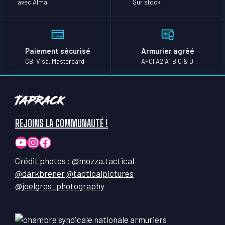
avec Alma
Sur stock
Paiement sécurisé
Armurier agréé
CB, Visa, Mastercard
AFCI A2 A1 B C & D
TapRack
REJOINS LA COMMUNAUTÉ !
YouTube
Instagram
Facebook
Crédit photos :
@mozza.tactical
@darkbrener
@tacticalpictures
@joelgros_photography