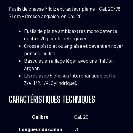
cm
Fusils de chasse Yildiz extracteur plaine – Cal. 20/76
-
71 cm – Crosse anglaise, en Cal. 20.
Crosse
anglaise
Fusils de plaine ambidextres mono détente
calibre 20 pour le petit gibier.
Crosse pistolet ou anglaise et devant en noyer
poncée, huilée.
Bascules en alliage léger avec une finition
argent.
Livrés avec 5 chokes interchangeables (full,
3/4, 1/2, 1/4, Cylindrique).
CARACTÉRISTIQUES TECHNIQUES
Calibre
Cal. 20
Longueur du canon
71