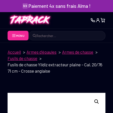
Aller
🆕 Paiement 4x sans frais Alma !
au
contenu
MENU
Rechercher
Accueil
Armes d'épaules
Armes de chasse
Fusils de chasse
Fusils de chasse Yildiz extracteur plaine – Cal. 20/76
71 cm – Crosse anglaise