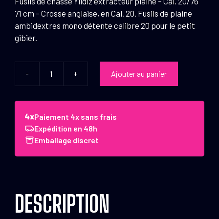
Fusils de chasse Yildiz extracteur plaine – Cal. 20/76
71 cm – Crosse anglaise, en Cal. 20. Fusils de plaine
ambidextres mono détente calibre 20 pour le petit
gibier.
-
+
Ajouter au panier
quantité
de
Fusils
de
Paiement 4x sans frais
chasse
Expédition en 48h
Yildiz
Emballage discret
extracteur
plaine
-
Cal.
DESCRIPTION
20/76
71