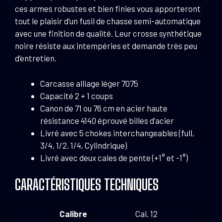
Auto
ces armes robustes et bien finies vous apporteront
Noir
tout le plaisir d’un fusil de chasse semi-automatique
-
avec une finition de qualité. Leur crosse synthétique
canon
noire résiste aux intempéries et demande très peu
d’entretien.
Carcasse alliage léger 7075
Capacité 2 + 1 coups
Canon de 71 ou 76 cm en acier haute
résistance 4140 éprouvé billes d’acier
Livré avec 5 chokes interchangeables (full,
3/4, 1/2, 1/4, Cylindrique)
Livré avec deux cales de pente (+1° et -1°)
CARACTÉRISTIQUES TECHNIQUES
Calibre
Cal. 12