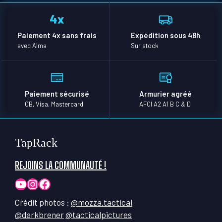
Paiement 4x sans frais
Expédition sous 48h
avec Alma
Sur stock
Paiement sécurisé
Armurier agréé
CB, Visa, Mastercard
AFCI A2 A1 B C & D
TapRack
REJOINS LA COMMUNAUTÉ !
YouTube
Instagram
Facebook
Crédit photos :
@mozza.tactical
@darkbrener
@tacticalpictures