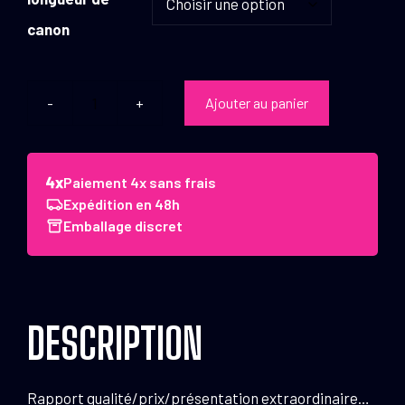
canon
Ajouter au panier
quantité
de
Fusil
de
Paiement 4x sans frais
chasse
Expédition en 48h
semi-
Emballage discret
auto
synthétique
noir
-
DESCRIPTION
Cal.
12/76
Semi-
Rapport qualité/prix/présentation extraordinaire…