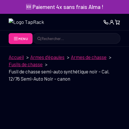
Aller
🆕 Paiement 4x sans frais Alma !
au
contenu
MENU
Rechercher
Accueil
Armes d'épaules
Armes de chasse
Fusils de chasse
Fusil de chasse semi-auto synthétique noir – Cal.
12/76 Semi-Auto Noir – canon