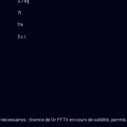
3,7 kg
71
114
3 c.i.
cessaires : licence de tir FFTir en cours de validité, permis d