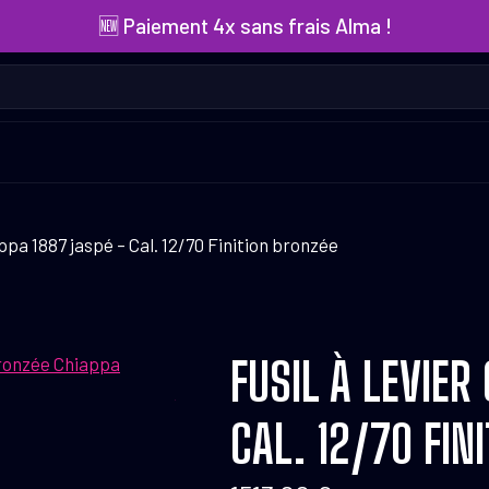
🆕 Paiement 4x sans frais Alma !
appa 1887 jaspé – Cal. 12/70 Finition bronzée
FUSIL À LEVIER
CAL. 12/70 FIN