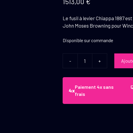
1513,00
€
Le fusil à levier Chiappa 1887 e
John Moses Browning pour Winc
Disponible sur commande
-
+
Ajout
quantité
de
Fusil
à
Paiement 4x sans
levier
frais
Chiappa
1887
jaspé
-
Cal.