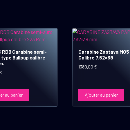
 RDB Carabine semi-
Carabine Zastava MO5
 type Bullpup calibre
Calibre 7.62×39
m.
1380,00
€
€
er au panier
Ajouter au panier