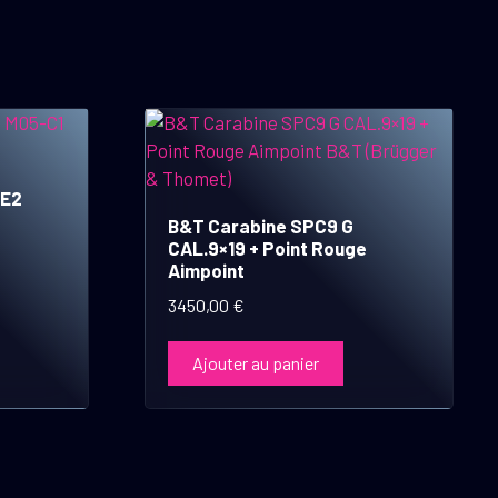
 E2
B&T Carabine SPC9 G
CAL.9×19 + Point Rouge
Aimpoint
3450,00
€
Ajouter au panier