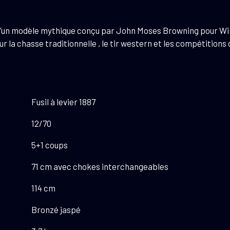
12/70
Finition
 d’un modèle mythique conçu par John Moses Browning pour Winc
bronzée
our la chasse traditionnelle , le tir western et les compétitio
Fusil à levier 1887
12/70
5+1 coups
71 cm avec chokes interchangeables
114 cm
Bronzé jaspé