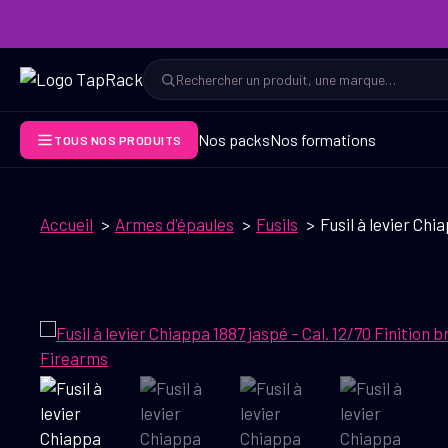
Aller
au
contenu
Rechercher
Rechercher
Nos packs
Nos formations
TOUS NOS PRODUITS
Accueil
Armes d'épaules
Fusils
Fusil à levier Chi