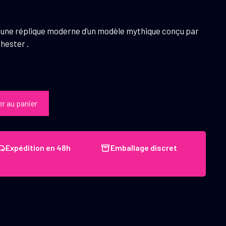
st une réplique moderne d’un modèle mythique conçu par
hester .
er au panier
Expédition en 48h
Emballage discret