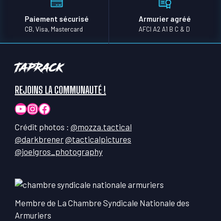
Paiement sécurisé
Armurier agréé
CB, Visa, Mastercard
AFCI A2 A1 B C & D
TapRack
REJOINS LA COMMUNAUTÉ !
YouTube
Instagram
Facebook
Crédit photos :
@mozza.tactical
@darkbrener
@tacticalpictures
@joelgros_photography
Membre de La Chambre Syndicale Nationale des
Armuriers