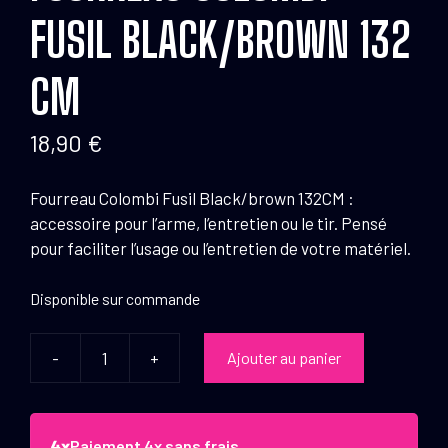
FUSIL BLACK/BROWN 132
CM
18,90
€
Fourreau Colombi Fusil Black/brown 132CM :
accessoire pour l’arme, l’entretien ou le tir. Pensé
pour faciliter l’usage ou l’entretien de votre matériel.
Disponible sur commande
-
+
Ajouter au panier
quantité
de
Fourreau
Colombi
Paiement 4x sans frais