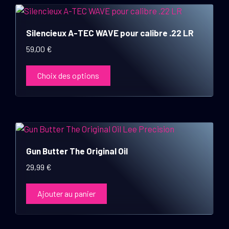
Ce
produit
Silencieux A-TEC WAVE pour calibre .22 LR
a
plusieurs
59,00
€
variations.
Les
Choix des options
options
peuvent
être
choisies
sur
la
Gun Butter The Original Oil
page
29,99
€
du
produit
Ajouter au panier