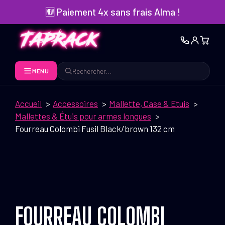
Aller
🆕 Paiement 4x sans frais Alma !
au
contenu
MENU
Rechercher
Accueil
Accessoires
Mallette, Case & Etuis
Mallettes & Étuis pour armes longues
Fourreau Colombi Fusil Black/brown 132 cm
FOURREAU COLOMBI