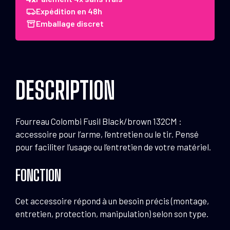
Fusil
Expédition en 48h
Black/brown
Emballage discret
132
cm
DESCRIPTION
Fourreau Colombi Fusil Black/brown 132CM :
accessoire pour l’arme, l’entretien ou le tir. Pensé
pour faciliter l’usage ou l’entretien de votre matériel.
FONCTION
Cet accessoire répond à un besoin précis (montage,
entretien, protection, manipulation) selon son type.