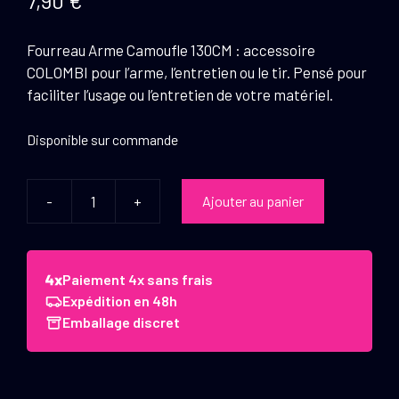
7,90
€
Fourreau Arme Camoufle 130CM : accessoire
COLOMBI pour l’arme, l’entretien ou le tir. Pensé pour
faciliter l’usage ou l’entretien de votre matériel.
Disponible sur commande
-
+
Ajouter au panier
quantité
de
Colombi
Fourreau
Paiement 4x sans frais
Arme
Expédition en 48h
Camoufle
Emballage discret
130
cm