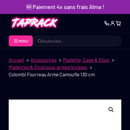
Aller
🆕 Paiement 4x sans frais Alma !
au
contenu
MENU
Rechercher
Accueil
Accessoires
Mallette, Case & Etuis
Mallettes & Étuis pour armes longues
Colombi Fourreau Arme Camoufle 130 cm