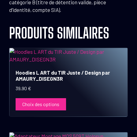
catégorie B (titre de détention valide, pièce
d’identité, compte SIA).
PRODUITS SIMILAIRES
Ce
produit
a
Hoodies L ART du TIR Juste / Design par
plusieurs
AMAURY_DISEGN3R
variations.
39,90
€
Les
options
Choix des options
peuvent
être
choisies
sur
la