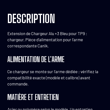
Bleu
pour
DESCRIPTION
TP9
Extension de Chargeur Alu +3 Bleu pour TP9 :
chargeur. Pièce d’alimentation pour l’arme
correspondante Canik.
ALIMENTATION DE L’ARME
Ce chargeur se monte sur l’arme dédiée ; vérifiez la
compatibilité exacte (modèle et calibre) avant
commande.
MATIÈRE ET ENTRETIEN
Acier ou polymère selon le modèle. Un entretien