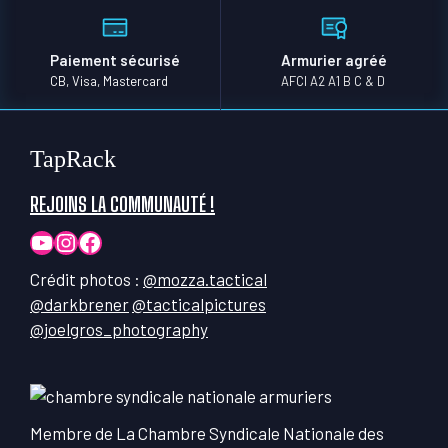
Paiement sécurisé
Armurier agréé
CB, Visa, Mastercard
AFCI A2 A1 B C & D
TapRack
REJOINS LA COMMUNAUTÉ !
YouTube
Instagram
Facebook
Crédit photos :
@mozza.tactical
@darkbrener
@tacticalpictures
@joelgros_photography
Membre de La Chambre Syndicale Nationale des