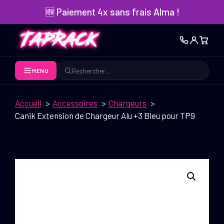
Aller
🆕 Paiement 4x sans frais Alma !
au
contenu
MENU
Rechercher
Accueil
Accessoires
Chargeurs
Canik Extension de Chargeur Alu +3 Bleu pour TP9