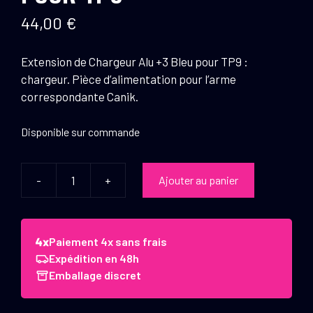
44,00
€
Extension de Chargeur Alu +3 Bleu pour TP9 :
chargeur. Pièce d’alimentation pour l’arme
correspondante Canik.
Disponible sur commande
-
+
Ajouter au panier
quantité
de
Canik
Extension
Paiement 4x sans frais
de
Expédition en 48h
Chargeur
Emballage discret
Alu
+3