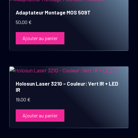
page
Adaptateur Montage MOS 509T
du
produit
50,00
€
Ajouter au panier
Holosun Laser 321G – Couleur: Vert IR + LED
IR
19,00
€
Ajouter au panier