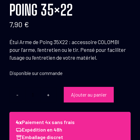
POING 35×22
7,90
€
Étui Arme de Poing 35X22 : accessoire COLOMBI
pour l’arme, l’entretien ou le tir. Pensé pour faciliter
l’usage ou l’entretien de votre matériel.
Disponible sur commande
Ajouter au panier
quantité
de
Colombi
Etui
Paiement 4x sans frais
Arme
Expédition en 48h
de
Emballage discret