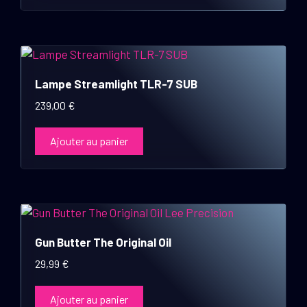
peuvent
être
choisies
sur
la
Lampe Streamlight TLR-7 SUB
page
239,00
€
du
produit
Ajouter au panier
Gun Butter The Original Oil
29,99
€
Ajouter au panier