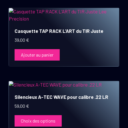
Casquette TAP RACK L’ART du TIR Juste
39,00
€
Ajouter au panier
Ce
produit
Silencieux A-TEC WAVE pour calibre .22 LR
a
plusieurs
59,00
€
variations.
Les
Choix des options
options