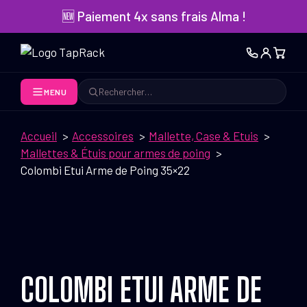
Aller
🆕 Paiement 4x sans frais Alma !
au
contenu
MENU
Rechercher
Accueil
Accessoires
Mallette, Case & Etuis
Mallettes & Étuis pour armes de poing
Colombi Etui Arme de Poing 35×22
COLOMBI ETUI ARME DE