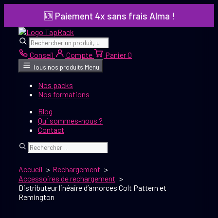
Aller
🆕 Paiement 4x sans frais Alma !
au
contenu
Rechercher
Rechercher
Conseil
Compte
Panier
0
Tous nos produits
Menu
Nos packs
Nos formations
Blog
Qui sommes-nous ?
Contact
Rechercher
Accueil
Rechargement
Accessoires de rechargement
Distributeur linéaire d’amorces Colt Pattern et
Remington