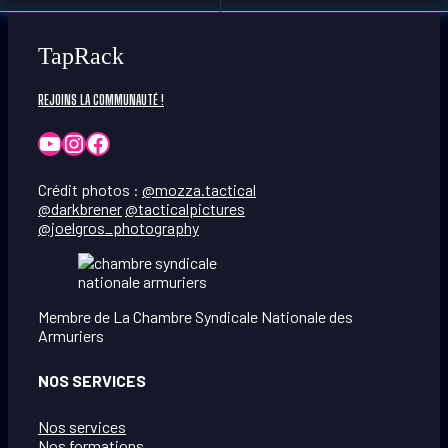
TapRack
REJOINS LA COMMUNAUTÉ !
YouTube
Instagram
Facebook
Crédit photos :
@mozza.tactical
@darkbrener
@tacticalpictures
@joelgros_photography
Membre de La Chambre Syndicale Nationale des
Armuriers
NOS SERVICES
Nos services
Nos formations