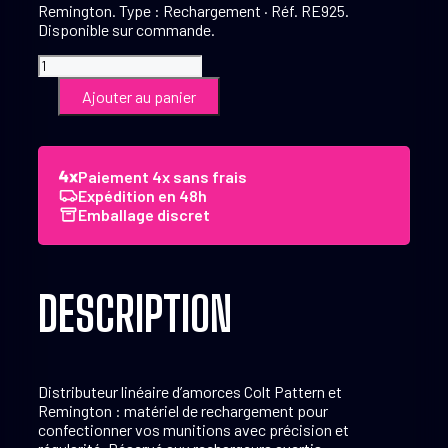
Remington. Type : Rechargement · Réf. RE925.
Disponible sur commande.
quantité
de
Ajouter au panier
Distributeur
linéaire
d'amorces
Colt
Paiement 4x sans frais
Pattern
Expédition en 48h
et
Emballage discret
Remington
DESCRIPTION
Distributeur linéaire d’amorces Colt Pattern et
Remington : matériel de rechargement pour
confectionner vos munitions avec précision et