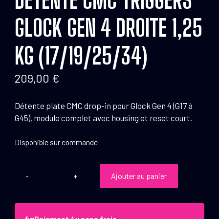
GLOCK GEN 4 DROITE 1,25
KG (17/19/25/34)
209,00
€
Détente plate CMC drop-in pour Glock Gen 4 (G17 à
G45), module complet avec housing et reset court.
Disponible sur commande
Ajouter au panier
quantité
de
Détente
CMC
Paiement 4x sans frais