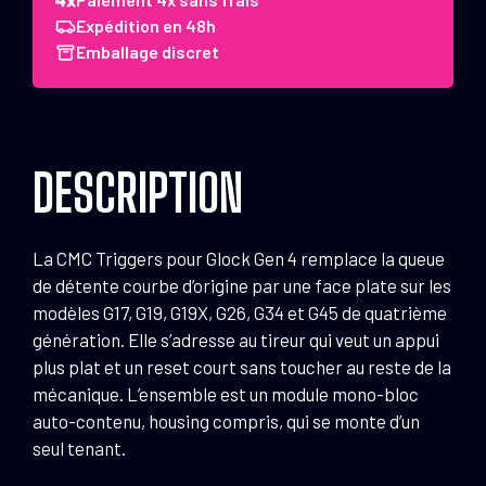
Triggers
Expédition en 48h
Glock
Emballage discret
Gen
4
Droite
1,25
DESCRIPTION
kg
(17/19/25/34)
La CMC Triggers pour Glock Gen 4 remplace la queue
de détente courbe d’origine par une face plate sur les
modèles G17, G19, G19X, G26, G34 et G45 de quatrième
génération. Elle s’adresse au tireur qui veut un appui
plus plat et un reset court sans toucher au reste de la
mécanique. L’ensemble est un module mono-bloc
auto-contenu, housing compris, qui se monte d’un
seul tenant.