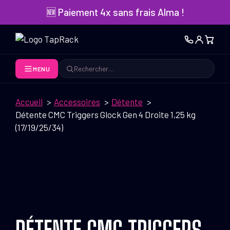
Aller
🆕 Paiement 4x sans frais Alma !
au
contenu
MENU
Rechercher
Accueil
Accessoires
Détente
Détente CMC Triggers Glock Gen 4 Droite 1,25 kg
(17/19/25/34)
DÉTENTE CMC TRIGGERS