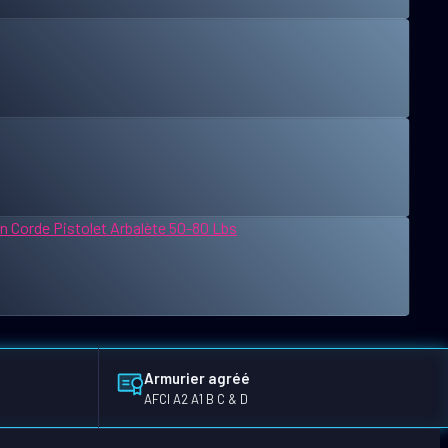
Armurier agréé
AFCI A2 A1 B C & D