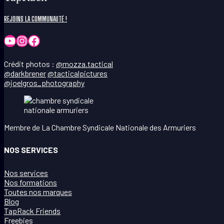
REJOINS LA COMMUNAUTÉ !
YouTube
Instagram
Facebook
Crédit photos :
@mozza.tactical
@darkbrener
@tacticalpictures
@joelgros_photography
Membre de La Chambre Syndicale Nationale des Armuriers
NOS SERVICES
Nos services
Nos formations
Toutes nos marques
Blog
TapRack Friends
Freebies