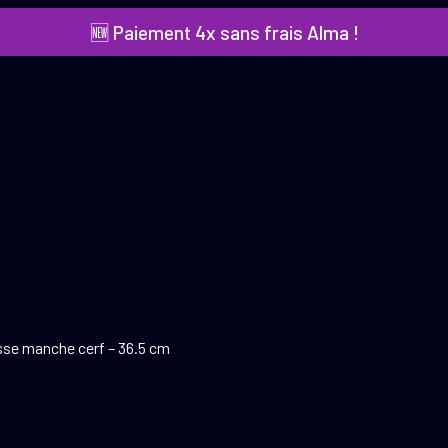
🆕 Paiement 4x sans frais Alma !
se manche cerf – 36.5 cm