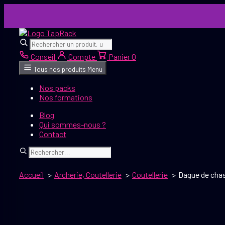
Aller
au
contenu
Rechercher
Rechercher
Conseil
Compte
Panier
0
Tous nos produits
Menu
Nos packs
Nos formations
Blog
Qui sommes-nous ?
Contact
Rechercher
Accueil
Archerie, Coutellerie
Coutellerie
Dague de chas