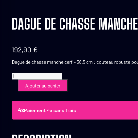
DAGUE DE CHASSE MANCHE
192,90
€
Dague de chasse manche cerf – 36.5 cm : couteau robuste pour la
quantité
de
Ajouter au panier
Dague
de
chasse
manche
Paiement 4x sans frais
cerf
-
36.5
cm