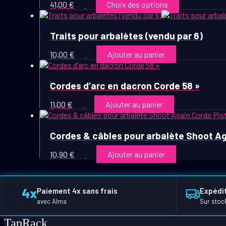
Ce
41,00
€
Choix des options
produit
a
plusieurs
Traits pour arbalètes (vendu par 6)
variations.
Les
10,00
€
Ajouter au panier
options
peuvent
être
Cordes d’arc en dacron Corde 58 »
choisies
sur
11,00
€
Ajouter au panier
la
page
du
Cordes & câbles pour arbalète Shoot Ag
produit
10,90
€
Ajouter au panier
Paiement 4x sans frais
Expédit
avec Alma
Sur stoc
TapRack