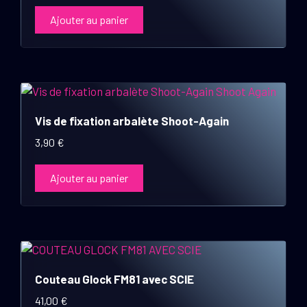
Ajouter au panier
Vis de fixation arbalète Shoot-Again
3,90
€
Ajouter au panier
Ce
produit
Couteau Glock FM81 avec SCIE
a
plusieurs
41,00
€