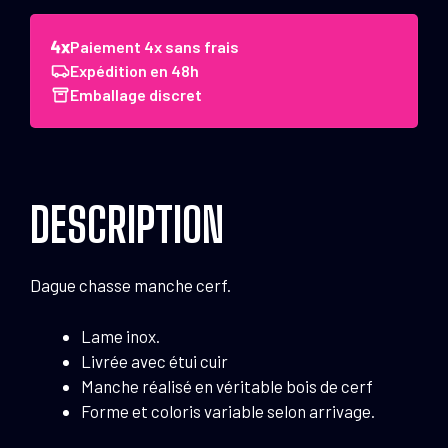
Dague
chasse
Paiement 4x sans frais
manche
Expédition en 48h
cerf
Emballage discret
DESCRIPTION
Dague chasse manche cerf.
Lame inox.
Livrée avec étui cuir
Manche réalisé en véritable bois de cerf
Forme et coloris variable selon arrivage.