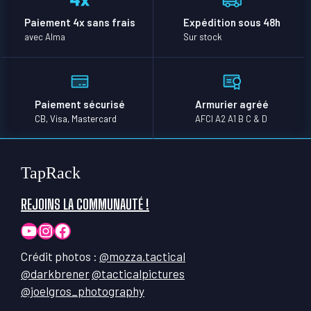
Paiement 4x sans frais
Expédition sous 48h
avec Alma
Sur stock
Paiement sécurisé
Armurier agréé
CB, Visa, Mastercard
AFCI A2 A1 B C & D
TapRack
REJOINS LA COMMUNAUTÉ !
YouTube
Instagram
Facebook
Crédit photos :
@mozza.tactical
@darkbrener
@tacticalpictures
@joelgros_photography