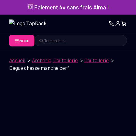
Aller
🆕 Paiement 4x sans frais Alma !
au
contenu
MENU
Rechercher
Accueil
Archerie, Coutellerie
Coutellerie
Dague chasse manche cerf