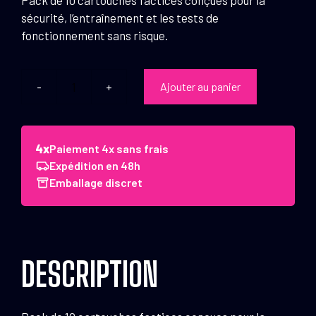
sécurité, l’entraînement et les tests de
fonctionnement sans risque.
Ajouter au panier
quantité
de
Country
douilles
Paiement 4x sans frais
amortisseur
Expédition en 48h
.44
Emballage discret
Magnum
x10
.44
Mag
DESCRIPTION
(x10)