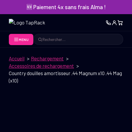
Aller
🆕 Paiement 4x sans frais Alma !
au
contenu
MENU
Rechercher
Accueil
Rechargement
Accessoires de rechargement
Country douilles amortisseur .44 Magnum x10 .44 Mag
(x10)