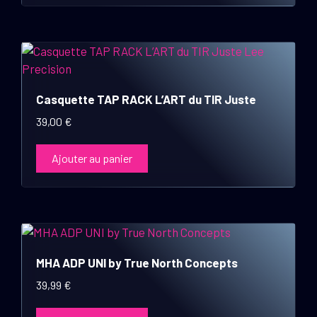
Casquette TAP RACK L’ART du TIR Juste
39,00
€
Ajouter au panier
MHA ADP UNI by True North Concepts
39,99
€