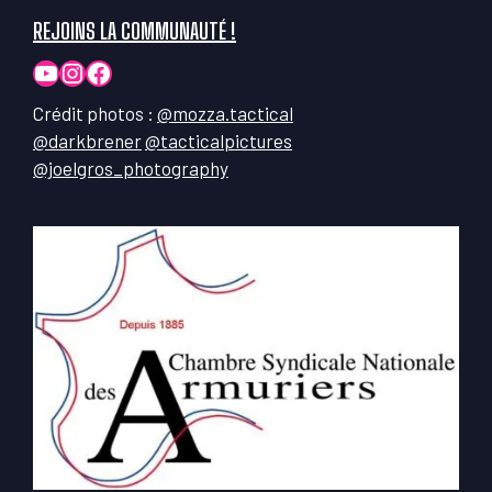
REJOINS LA COMMUNAUTÉ !
YouTube
Instagram
Facebook
Crédit photos :
@mozza.tactical
@darkbrener
@tacticalpictures
@joelgros_photography