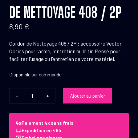
DE NETTOYAGE 408 / 2P
8,90
€
Cordon de Nettoyage 408 / 2P : accessoire Vector
Optics pour l’arme, l’entretien ou le tir. Pensé pour
faciliter l’usage ou l’entretien de votre matériel.
Disponible sur commande
-
+
Ajouter au panier
quantité
de
Vector
Optics
Paiement 4x sans frais
Cordon
Expédition en 48h
de
Emballage discret