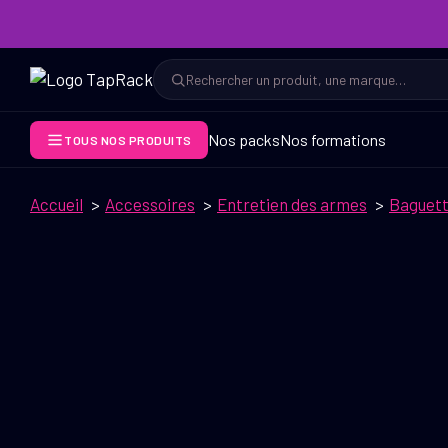
Aller
au
contenu
Rechercher
Rechercher
Nos packs
Nos formations
TOUS NOS PRODUITS
Accueil
Accessoires
Entretien des armes
Baguett