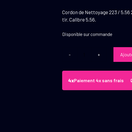
Cordon de Nettoyage 223 / 5.56 2P
tir. Calibre 5.56.
Disponible sur commande
Ajout
quantité
de
Vector
Optics
Paiement 4x sans frais
Cordon
de
Nettoyage
223
/
5.56
2P