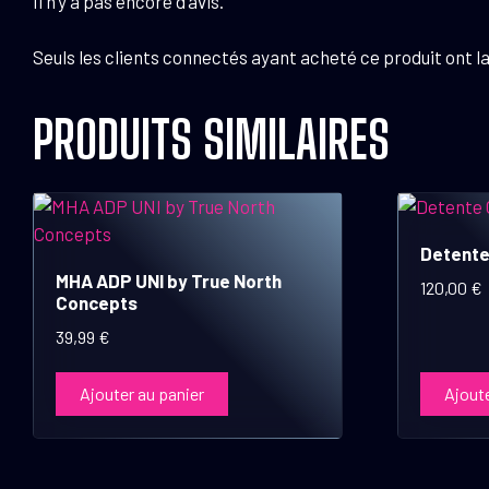
Il n’y a pas encore d’avis.
Seuls les clients connectés ayant acheté ce produit ont la 
PRODUITS SIMILAIRES
Detente
MHA ADP UNI by True North
120,00
€
Concepts
39,99
€
Ajouter au panier
Ajoute