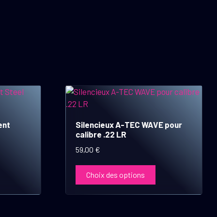
Ce
produit
a
ent
Silencieux A-TEC WAVE pour
plusieurs
calibre .22 LR
variations.
59,00
€
Les
options
Choix des options
peuvent
être
choisies
sur