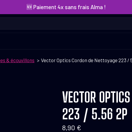
🆕 Paiement 4x sans frais Alma !
es & écouvillons
Vector Optics Cordon de Nettoyage 223 / 
VECTOR OPTICS
223 / 5.56 2P
8,90
€