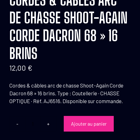
DE CHASSE SHOOT-AGAIN
CORDE DACRON 68 » 16
BRINS
12,00
€
Cordes & câbles arc de chasse Shoot-Again Corde
Dacron 68 » 16 brins. Type : Coutellerie · CHASSE
OPTIQUE · Réf. AJ6516. Disponible sur commande.
Ajouter au panier
quantité
de