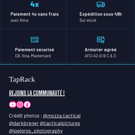
page
du
Paiement 4x sans frais
Expédition sous 48h
produit
avec Alma
Sur stock
Paiement sécurisé
Armurier agréé
CB, Visa, Mastercard
AFCI A2 A1 B C & D
TapRack
REJOINS LA COMMUNAUTÉ !
YouTube
Instagram
Facebook
Crédit photos :
@mozza.tactical
@darkbrener
@tacticalpictures
@joelgros_photography