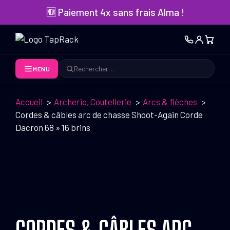
Aller
🆕 Paiement 4x sans frais Alma !
au
contenu
MENU
Rechercher
Accueil
Archerie, Coutellerie
Arcs & flèches
Cordes & câbles arc de chasse Shoot-Again Corde
Dacron 68 » 16 brins
CORDES & CÂBLES ARC