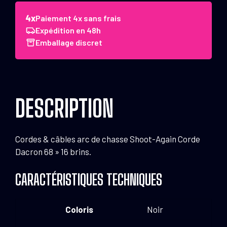
Cordes
&
Paiement 4x sans frais
câbles
Expédition en 48h
arc
Emballage discret
de
chasse
Shoot-
Again
DESCRIPTION
Corde
Dacron
68''
Cordes & câbles arc de chasse Shoot-Again Corde
16
Dacron 68 » 16 brins.
brins
CARACTÉRISTIQUES TECHNIQUES
Coloris
Noir