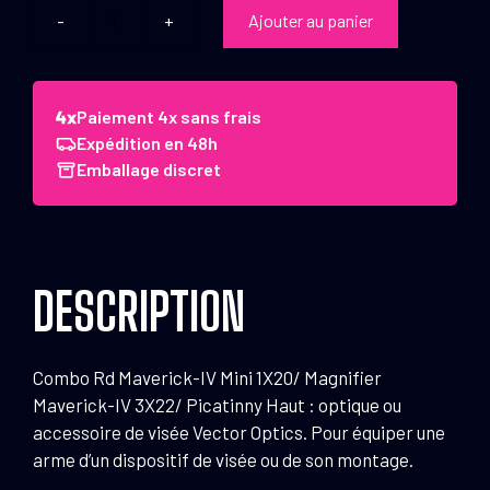
Ajouter au panier
quantité
de
Combo
Rd
Paiement 4x sans frais
Maverick-
Expédition en 48h
IV
Emballage discret
Mini
1x20/
Magnifier
Maverick-
DESCRIPTION
IV
3x22/
Picatinny
Combo Rd Maverick-IV Mini 1X20/ Magnifier
Haut
Maverick-IV 3X22/ Picatinny Haut : optique ou
accessoire de visée Vector Optics. Pour équiper une
arme d’un dispositif de visée ou de son montage.