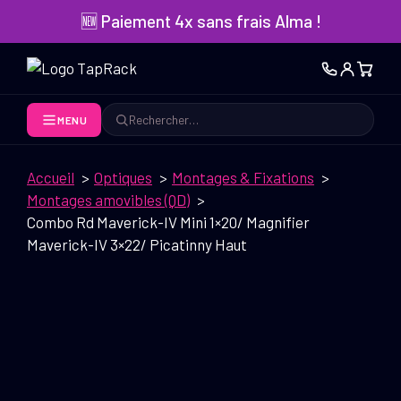
Aller
🆕 Paiement 4x sans frais Alma !
au
contenu
MENU
Rechercher
Accueil
Optiques
Montages & Fixations
Montages amovibles (QD)
Combo Rd Maverick-IV Mini 1×20/ Magnifier
Maverick-IV 3×22/ Picatinny Haut