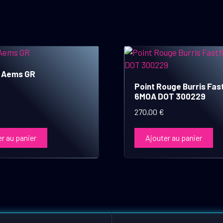
 Aems GR
Point Rouge Burris Fast
6MOA DOT 300229
270,00
€
r au panier
Ajouter au panier