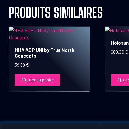
PRODUITS SIMILAIRES
Holosun
MHA ADP UNI by True North
680,00
€
Concepts
39,99
€
Ajouter au panier
Ajoute