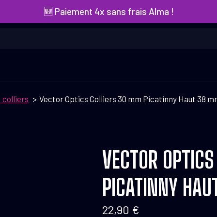
🆕 Paiement 4x sans frais Alma !
colliers
Vector Optics Colliers 30 mm Picatinny Haut 38 
VECTOR OPTICS
PICATINNY HA
22,90
€