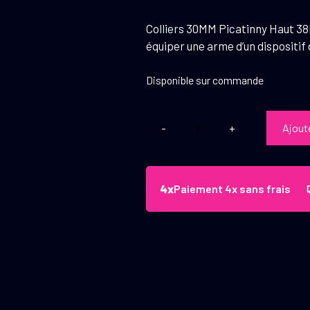
Colliers 30MM Picatinny Haut 38
équiper une arme d’un dispositif
Disponible sur commande
Ajout
quantité
de
Vector
Optics
Paiement 4x sans frais
Colliers
30
mm
Picatinny
Haut
38
mm