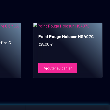
Point Rouge Holosun HS407C
fire C
325,00
€
Ajouter au panier