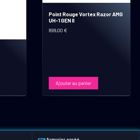
Point Rouge Vortex Razor AMG
UH-1 GEN II
899,00
€
Ajouter au panier
Armurier agréé