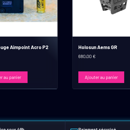
ouge Aimpoint Acro P2
Holosun Aems GR
680,00
€
r au panier
Ajouter au panier
ion sous 48h
Paiement sécurisé