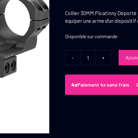
Collier 30MM Picatinny Déporté :
équiper une arme d’un dispositif
Disponible sur commande
-
+
Ajout
quantité
de
Vector
Optics
Paiement 4x sans frais
Collier
30
mm
Picatinny
Deporte