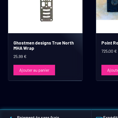
Ghostmen designs True North
Point R
MHA Wrap
725,00
€
25,99
€
Ajouter au panier
Ajoute
Paiement 4x sans frais
Expédit