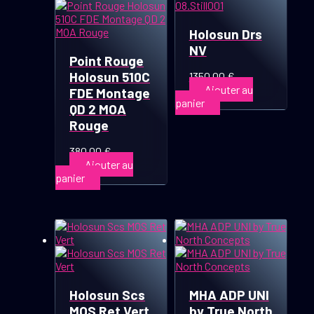
Holosun Drs
NV
Point Rouge
Holosun 510C
1350,00
€
Ajouter au
FDE Montage
panier
QD 2 MOA
Rouge
380,00
€
Ajouter au
panier
Holosun Scs
MHA ADP UNI
MOS Ret Vert
by True North