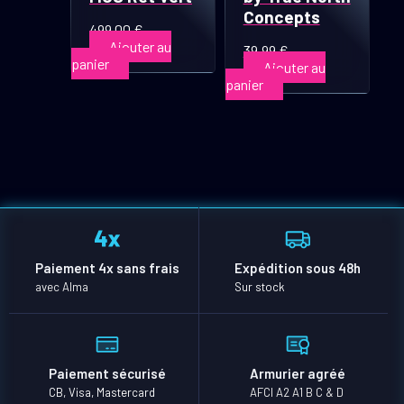
Concepts
499,00
€
Ajouter au
39,99
€
panier
Ajouter au
panier
Paiement 4x sans frais
Expédition sous 48h
avec Alma
Sur stock
Paiement sécurisé
Armurier agréé
CB, Visa, Mastercard
AFCI A2 A1 B C & D