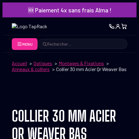
Aller
🆕 Paiement 4x sans frais Alma !
au
contenu
MENU
Rechercher
Accueil
Optiques
Montages & Fixations
Anneaux & colliers
Collier 30 mm Acier Qr Weaver Bas
COLLIER 30 MM ACIER
QR WEAVER BAS