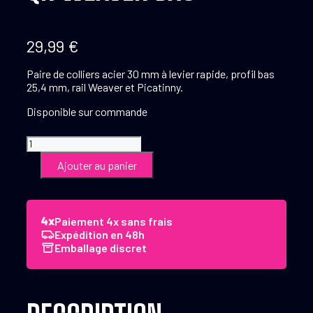
29,99
€
Paire de colliers acier 30 mm à levier rapide, profil bas
25,4 mm, rail Weaver et Picatinny.
Disponible sur commande
quantité
de
Ajouter au panier
Collier
30
mm
Acier
Paiement 4x sans frais
Qr
Expédition en 48h
Weaver
Emballage discret
Bas