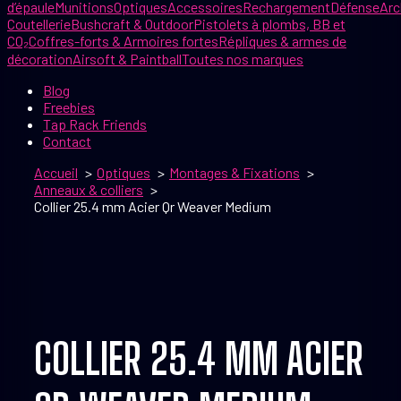
d’épaule
Munitions
Optiques
Accessoires
Rechargement
Défense
Arc
Coutellerie
Bushcraft & Outdoor
Pistolets à plombs, BB et
CO₂
Coffres-forts & Armoires fortes
Répliques & armes de
décoration
Airsoft & Paintball
Toutes nos marques
Blog
Freebies
Tap Rack Friends
Contact
Accueil
Optiques
Montages & Fixations
Anneaux & colliers
Collier 25.4 mm Acier Qr Weaver Medium
COLLIER 25.4 MM ACIER