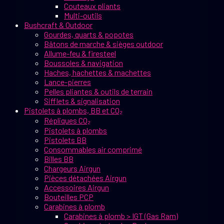
Couteaux pliants
Multi-outils
Bushcraft & Outdoor
Gourdes, quarts & popotes
Bâtons de marche & sièges outdoor
Allume-feu & firesteel
Boussoles & navigation
Haches, hachettes & machettes
Lance-pierres
Pelles pliantes & outils de terrain
Sifflets & signalisation
Pistolets à plombs, BB et CO₂
Répliques CO₂
Pistolets à plombs
Pistolets BB
Consommables air comprimé
Billes BB
Chargeurs Airgun
Pièces détachées Airgun
Accessoires Airgun
Bouteilles PCP
Carabines à plomb
Carabines à plomb > IGT (Gas Ram)