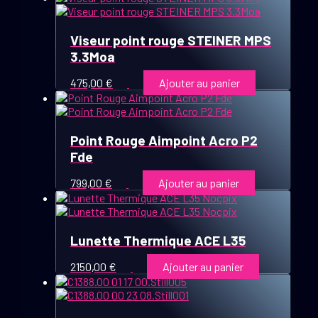
Viseur point rouge STEINER MPS
3.3Moa
475,00
€
Ajouter au panier
Point Rouge Aimpoint Acro P2
Fde
799,00
€
Ajouter au panier
Lunette Thermique ACE L35
2150,00
€
Ajouter au panier