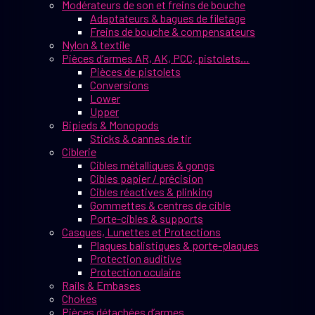
Modérateurs de son et freins de bouche
Adaptateurs & bagues de filetage
Freins de bouche & compensateurs
Nylon & textile
Pièces d’armes AR, AK, PCC, pistolets…
Pièces de pistolets
Conversions
Lower
Upper
Bipieds & Monopods
Sticks & cannes de tir
Ciblerie
Cibles métalliques & gongs
Cibles papier / précision
Cibles réactives & plinking
Gommettes & centres de cible
Porte-cibles & supports
Casques, Lunettes et Protections
Plaques balistiques & porte-plaques
Protection auditive
Protection oculaire
Rails & Embases
Chokes
Pièces détachées d’armes