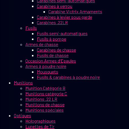
Carabines semi-automatiques
Carabines à verrou
Carabine Victrix Armaments
Carabines à levier sous garde
Carabines .22LR
Fusils
Fusils semi-automatiques
Fusils à pompe
Armes de chasse
Carabines de chasse
Fusils de chasse
Occasion Armes d’Epaules
Armes à poudre noire
Mousquets
Fusils & carabines à poudre noire
Munitions
Munition Catégorie B
Munitions catégorie C
Munitions .22 LR
Munitions de chasse
Munitions spéciales
Optiques
Holographiques
Lunettes de Tir