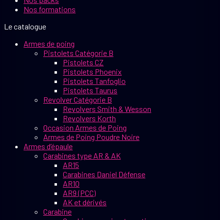
Nos formations
Le catalogue
Armes de poing
Pistolets Catégorie B
Pistolets CZ
Pistolets Phoenix
Pistolets Tanfoglio
Pistolets Taurus
Revolver Catégorie B
Revolvers Smith & Wesson
Revolvers Korth
Occasion Armes de Poing
Armes de Poing Poudre Noire
Armes d’épaule
Carabines type AR & AK
AR15
Carabines Daniel Défense
AR10
AR9 (PCC)
AK et dérivés
Carabine