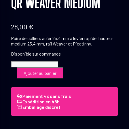
QR WEAVER MEDIUM
28,00
€
Paire de colliers acier 25,4 mm à levier rapide, hauteur
medium 25,4 mm, rail Weaver et Picatinny.
Disponible sur commande
quantité
de
Ajouter au panier
Collier
25.4
mm
Acier
Paiement 4x sans frais
Qr
Expédition en 48h
Weaver
Emballage discret
Medium