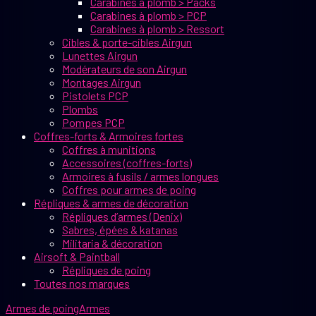
Carabines à plomb > Packs
Carabines à plomb > PCP
Carabines à plomb > Ressort
Cibles & porte-cibles Airgun
Lunettes Airgun
Modérateurs de son Airgun
Montages Airgun
Pistolets PCP
Plombs
Pompes PCP
Coffres-forts & Armoires fortes
Coffres à munitions
Accessoires (coffres-forts)
Armoires à fusils / armes longues
Coffres pour armes de poing
Répliques & armes de décoration
Répliques d’armes (Denix)
Sabres, épées & katanas
Militaria & décoration
Airsoft & Paintball
Répliques de poing
Toutes nos marques
Armes de poing
Armes