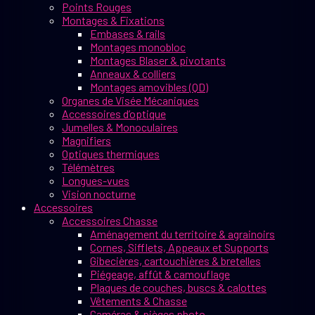
Points Rouges
Montages & Fixations
Embases & rails
Montages monobloc
Montages Blaser & pivotants
Anneaux & colliers
Montages amovibles (QD)
Organes de Visée Mécaniques
Accessoires d’optique
Jumelles & Monoculaires
Magnifiers
Optiques thermiques
Télémètres
Longues-vues
Vision nocturne
Accessoires
Accessoires Chasse
Aménagement du territoire & agrainoirs
Cornes, Sifflets, Appeaux et Supports
Gibecières, cartouchières & bretelles
Piégeage, affût & camouflage
Plaques de couches, buscs & calottes
Vêtements & Chasse
Caméras & pièges photo