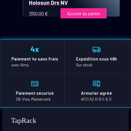
Holosun Drs NV
1350,00
€
Ajouter au panier
Paiement 4x sans frais
Expédition sous 48h
avec Alma
Sur stock
Paiement sécurisé
Armurier agréé
CB, Visa, Mastercard
AFCI A2 A1 B C & D
TapRack