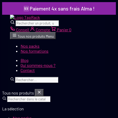
Aller
🆕 Paiement 4x sans frais Alma !
au
contenu
Rechercher
Rechercher
Conseil
Compte
Panier
0
Tous nos produits
Menu
Nos packs
Nos formations
Blog
Qui sommes-nous ?
Contact
Rechercher
Tous nos produits
La sélection
Nos packs