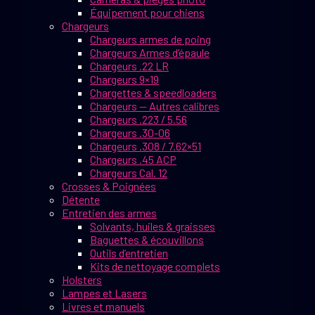
Équipement pour chiens
Chargeurs
Chargeurs armes de poing
Chargeurs Armes d’épaule
Chargeurs .22 LR
Chargeurs 9×19
Chargettes & speedloaders
Chargeurs — Autres calibres
Chargeurs .223 / 5.56
Chargeurs .30-06
Chargeurs .308 / 7.62×51
Chargeurs .45 ACP
Chargeurs Cal. 12
Crosses & Poignées
Détente
Entretien des armes
Solvants, huiles & graisses
Baguettes & écouvillons
Outils d’entretien
Kits de nettoyage complets
Holsters
Lampes et Lasers
Livres et manuels