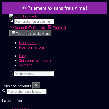
Aller
🆕 Paiement 4x sans frais Alma !
au
contenu
Rechercher
Rechercher
Conseil
Compte
Panier
0
Tous nos produits
Menu
Nos packs
Nos formations
Blog
Qui sommes-nous ?
Contact
Rechercher
Tous nos produits
La sélection
Nos packs