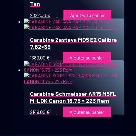
Tan
2822,00
€
Ajouter au panier
Carabine Zastava MO5 E2 Calibre
7.62×39
1380,00
€
Ajouter au panier
Carabine Schmeisser AR15 M5FL
M-LOK Canon 16.75 » 223 Rem
2149,00
€
Ajouter au panier