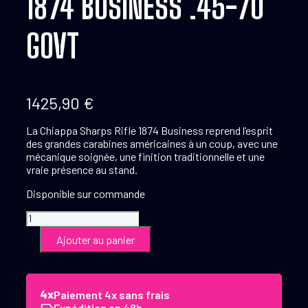
1874 BUSINESS .45-70
GOVT
1425,90
€
La Chiappa Sharps Rifle 1874 Business reprend l’esprit
des grandes carabines américaines à un coup, avec une
mécanique soignée, une finition traditionnelle et une
vraie présence au stand.
Disponible sur commande
quantité
de
Ajouter au panier
Chiappa
Sharps
Rifle
1874
Paiement 4x sans frais
Business
Expédition en 48h