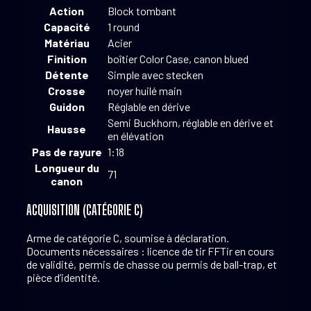
Action
Block tombant
Capacité
1 round
Matériau
Acier
Finition
boîtier Color Case, canon blued
Détente
Simple avec stecken
Crosse
noyer huilé main
Guidon
Réglable en dérive
Semi Buckhorn, réglable en dérive et
Hausse
en élévation
Pas de rayure
1:18
Longueur du
71
canon
ACQUISITION (CATÉGORIE C)
Arme de catégorie C, soumise à déclaration.
Documents nécessaires : licence de tir FFTir en cours
de validité, permis de chasse ou permis de ball-trap, et
pièce d’identité.