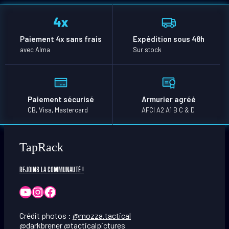
Paiement 4x sans frais
Expédition sous 48h
avec Alma
Sur stock
Paiement sécurisé
Armurier agréé
CB, Visa, Mastercard
AFCI A2 A1 B C & D
TapRack
REJOINS LA COMMUNAUTÉ !
YouTube
Instagram
Facebook
Crédit photos :
@mozza.tactical
@darkbrener
@tacticalpictures