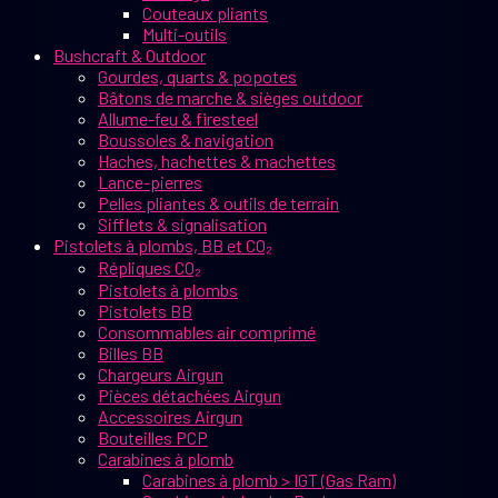
Couteaux pliants
Multi-outils
Bushcraft & Outdoor
Gourdes, quarts & popotes
Bâtons de marche & sièges outdoor
Allume-feu & firesteel
Boussoles & navigation
Haches, hachettes & machettes
Lance-pierres
Pelles pliantes & outils de terrain
Sifflets & signalisation
Pistolets à plombs, BB et CO₂
Répliques CO₂
Pistolets à plombs
Pistolets BB
Consommables air comprimé
Billes BB
Chargeurs Airgun
Pièces détachées Airgun
Accessoires Airgun
Bouteilles PCP
Carabines à plomb
Carabines à plomb > IGT (Gas Ram)