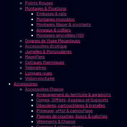
Points Rouges
Montages & Fixations
Embases & rails
Montages monobloc
Montages Blaser & pivotants
Anneaux & colliers
Montages amovibles (QD)
Organes de Visée Mécaniques
Accessoires d’optique
Jumelles & Monoculaires
Magnifiers
Optiques thermiques
Télémètres
Longues-vues
Vision nocturne
Accessoires
Accessoires Chasse
Aménagement du territoire & agrainoirs
Cornes, Sifflets, Appeaux et Supports
Gibecières, cartouchières & bretelles
Piégeage, affût & camouflage
Plaques de couches, buscs & calottes
Vêtements & Chasse
Caméras & pièges photo