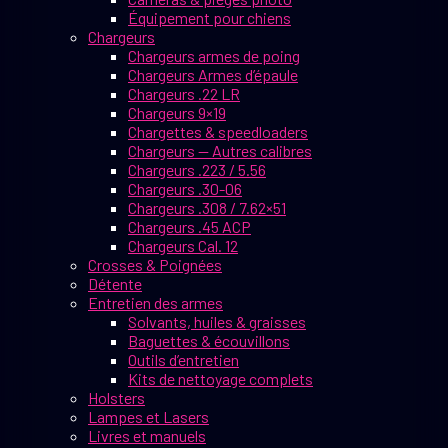
Équipement pour chiens
Chargeurs
Chargeurs armes de poing
Chargeurs Armes d’épaule
Chargeurs .22 LR
Chargeurs 9×19
Chargettes & speedloaders
Chargeurs — Autres calibres
Chargeurs .223 / 5.56
Chargeurs .30-06
Chargeurs .308 / 7.62×51
Chargeurs .45 ACP
Chargeurs Cal. 12
Crosses & Poignées
Détente
Entretien des armes
Solvants, huiles & graisses
Baguettes & écouvillons
Outils d’entretien
Kits de nettoyage complets
Holsters
Lampes et Lasers
Livres et manuels