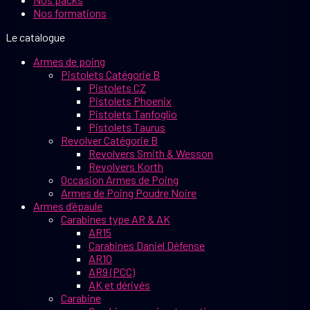
Nos formations
Le catalogue
Armes de poing
Pistolets Catégorie B
Pistolets CZ
Pistolets Phoenix
Pistolets Tanfoglio
Pistolets Taurus
Revolver Catégorie B
Revolvers Smith & Wesson
Revolvers Korth
Occasion Armes de Poing
Armes de Poing Poudre Noire
Armes d’épaule
Carabines type AR & AK
AR15
Carabines Daniel Défense
AR10
AR9 (PCC)
AK et dérivés
Carabine