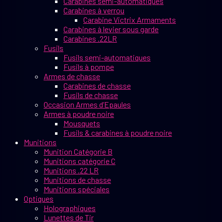
Carabines semi-automatiques
Carabines à verrou
Carabine Victrix Armaments
Carabines à levier sous garde
Carabines .22LR
Fusils
Fusils semi-automatiques
Fusils à pompe
Armes de chasse
Carabines de chasse
Fusils de chasse
Occasion Armes d’Epaules
Armes à poudre noire
Mousquets
Fusils & carabines à poudre noire
Munitions
Munition Catégorie B
Munitions catégorie C
Munitions .22 LR
Munitions de chasse
Munitions spéciales
Optiques
Holographiques
Lunettes de Tir