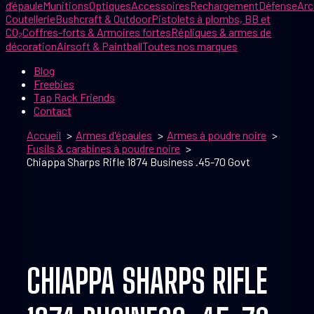
d’épaule
Munitions
Optiques
Accessoires
Rechargement
Défense
Arc
Coutellerie
Bushcraft & Outdoor
Pistolets à plombs, BB et
CO₂
Coffres-forts & Armoires fortes
Répliques & armes de
décoration
Airsoft & Paintball
Toutes nos marques
Blog
Freebies
Tap Rack Friends
Contact
Accueil
Armes d'épaules
Armes à poudre noire
Fusils & carabines à poudre noire
Chiappa Sharps Rifle 1874 Business .45-70 Govt
CHIAPPA SHARPS RIFLE