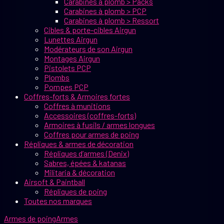
Carabines à plomb > Packs
Carabines à plomb > PCP
Carabines à plomb > Ressort
Cibles & porte-cibles Airgun
Lunettes Airgun
Modérateurs de son Airgun
Montages Airgun
Pistolets PCP
Plombs
Pompes PCP
Coffres-forts & Armoires fortes
Coffres à munitions
Accessoires (coffres-forts)
Armoires à fusils / armes longues
Coffres pour armes de poing
Répliques & armes de décoration
Répliques d’armes (Denix)
Sabres, épées & katanas
Militaria & décoration
Airsoft & Paintball
Répliques de poing
Toutes nos marques
Armes de poing
Armes