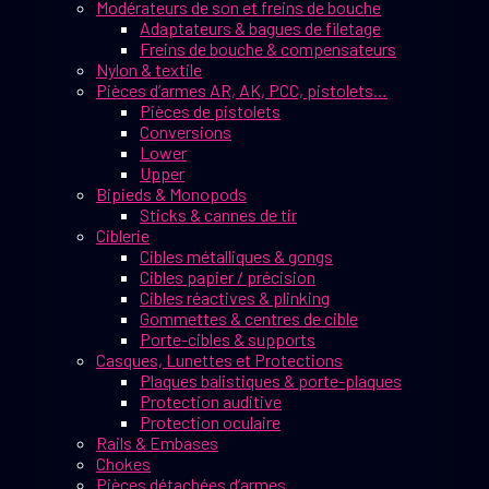
Modérateurs de son et freins de bouche
Adaptateurs & bagues de filetage
Freins de bouche & compensateurs
Nylon & textile
Pièces d’armes AR, AK, PCC, pistolets…
Pièces de pistolets
Conversions
Lower
Upper
Bipieds & Monopods
Sticks & cannes de tir
Ciblerie
Cibles métalliques & gongs
Cibles papier / précision
Cibles réactives & plinking
Gommettes & centres de cible
Porte-cibles & supports
Casques, Lunettes et Protections
Plaques balistiques & porte-plaques
Protection auditive
Protection oculaire
Rails & Embases
Chokes
Pièces détachées d’armes