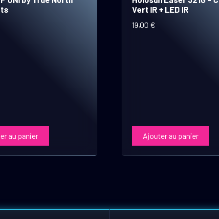
ts
Vert IR + LED IR
19,00
€
er au panier
Ajouter au panier