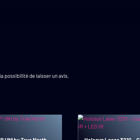
 possibilité de laisser un avis.
 UNI by True North
Holosun Laser 321G – C