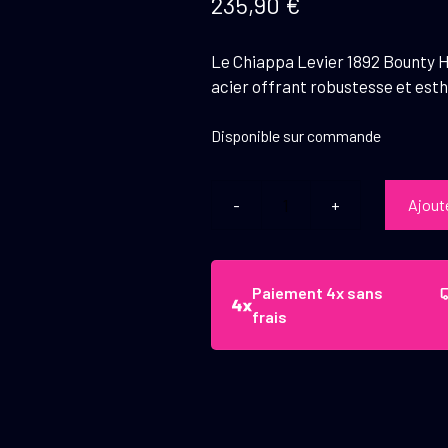
235,90
€
Le Chiappa Levier 1892 Bounty H
acier offrant robustesse et esth
Disponible sur commande
Ajout
quantité
de
Chiappa
Levier
Paiement 4x sans
1892
frais
Bounty
Hunter
Color
Case