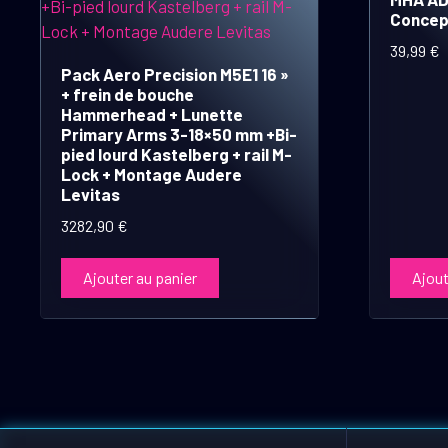
Concep
39,99
€
Pack Aero Precision M5E1 16 »
+ frein de bouche
Hammerhead + Lunette
Primary Arms 3-18×50 mm +Bi-
pied lourd Kastelberg + rail M-
Lock + Montage Audere
Levitas
3282,90
€
Ajouter au panier
Ajout