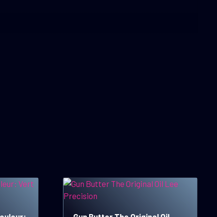
ouleur:
Gun Butter The Original Oil