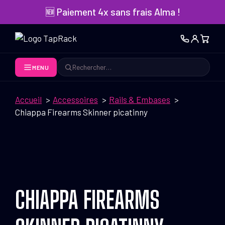
Aller
🆕 Paiement 4x sans frais Alma !
au
contenu
MENU
Rechercher
Accueil
Accessoires
Rails & Embases
Chiappa Firearms Skinner picatinny
CHIAPPA FIREARMS