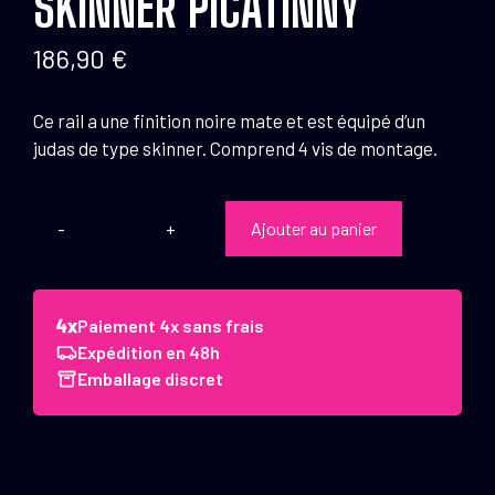
SKINNER PICATINNY
186,90
€
Ce rail a une finition noire mate et est équipé d’un
judas de type skinner. Comprend 4 vis de montage.
Ajouter au panier
quantité
de
Chiappa
Firearms
Paiement 4x sans frais
Skinner
Expédition en 48h
picatinny
Emballage discret