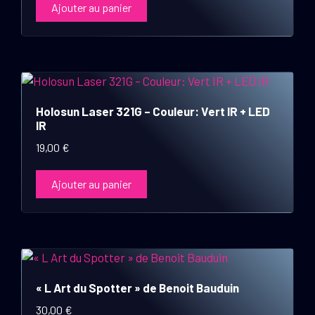
Ajouter au panier
Holosun Laser 321G – Couleur: Vert IR + LED
IR
19,00
€
Ajouter au panier
« L Art du Spotter » de Benoit Bauduin
30,00
€