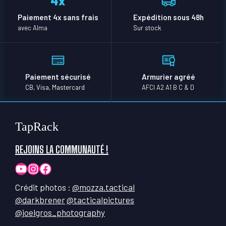
Paiement 4x sans frais
Expédition sous 48h
avec Alma
Sur stock
Paiement sécurisé
Armurier agréé
CB, Visa, Mastercard
AFCI A2 A1 B C & D
TapRack
REJOINS LA COMMUNAUTÉ !
YouTube
Instagram
Facebook
Crédit photos :
@mozza.tactical
@darkbrener
@tacticalpictures
@joelgros_photography