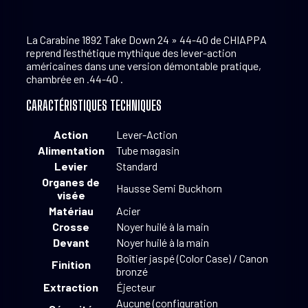
La Carabine 1892 Take Down 24 » 44-40 de CHIAPPA
reprend l’esthétique mythique des lever-action
américaines dans une version démontable pratique,
chambrée en .44-40 .
CARACTÉRISTIQUES TECHNIQUES
Action
Lever-Action
Alimentation
Tube magasin
Levier
Standard
Organes de
Hausse Semi Buckhorn
visée
Matériau
Acier
Crosse
Noyer huilé à la main
Devant
Noyer huilé à la main
Boîtier jaspé (Color Case) / Canon
Finition
bronzé
Extraction
Éjecteur
Aucune (configuration