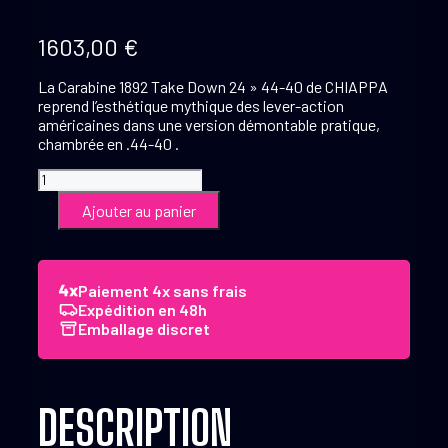
1603,00
€
La Carabine 1892 Take Down 24 » 44-40 de CHIAPPA
reprend l’esthétique mythique des lever-action
américaines dans une version démontable pratique,
chambrée en .44-40 .
quantité
de
Ajouter au panier
CHIAPPA
Carabine
à
levier
Paiement 4x sans frais
1892
Expédition en 48h
Take
Emballage discret
Down
24''
44-
40
DESCRIPTION