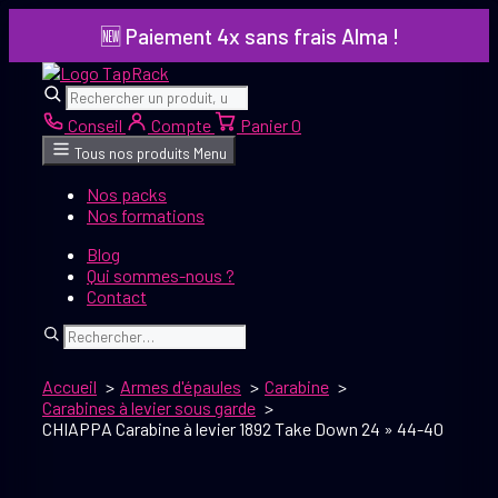
Aller
🆕 Paiement 4x sans frais Alma !
au
contenu
Rechercher
Rechercher
Conseil
Compte
Panier
0
Tous nos produits
Menu
Nos packs
Nos formations
Blog
Qui sommes-nous ?
Contact
Rechercher
Accueil
Armes d'épaules
Carabine
Carabines à levier sous garde
CHIAPPA Carabine à levier 1892 Take Down 24 » 44-40