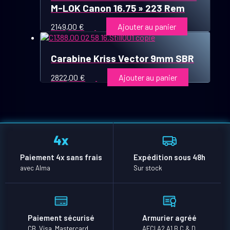
M-LOK Canon 16.75 » 223 Rem
2149,00
€
Ajouter au panier
Carabine Kriss Vector 9mm SBR
2822,00
€
Ajouter au panier
Paiement 4x sans frais
Expédition sous 48h
avec Alma
Sur stock
Paiement sécurisé
Armurier agréé
CB, Visa, Mastercard
AFCI A2 A1 B C & D